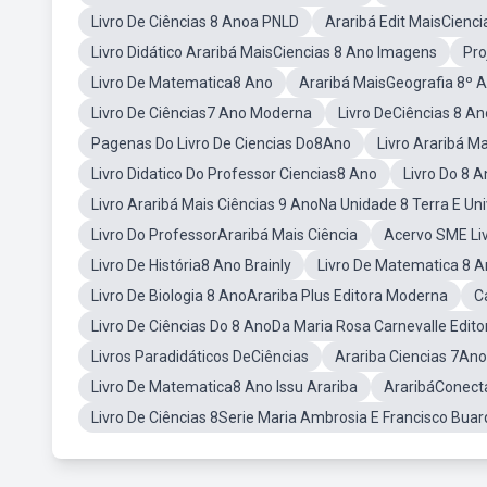
Livro De Ciências 8 Anoa PNLD
Araribá Edit MaisCienci
Livro Didático Araribá MaisCiencias 8 Ano Imagens
Pro
Livro De Matematica8 Ano
Araribá MaisGeografia 8º 
Livro De Ciências7 Ano Moderna
Livro DeCiências 8 An
Pagenas Do Livro De Ciencias Do8Ano
Livro Araribá M
Livro Didatico Do Professor Ciencias8 Ano
Livro Do 8 
Livro Araribá Mais Ciências 9 AnoNa Unidade 8 Terra E Un
Livro Do ProfessorAraribá Mais Ciência
Acervo SME Liv
Livro De História8 Ano Brainly
Livro De Matematica 8 A
Livro De Biologia 8 AnoArariba Plus Editora Moderna
C
Livro De Ciências Do 8 AnoDa Maria Rosa Carnevalle Edit
Livros Paradidáticos DeCiências
Arariba Ciencias 7An
Livro De Matematica8 Ano Issu Arariba
AraribáConecta
Livro De Ciências 8Serie Maria Ambrosia E Francisco Bua