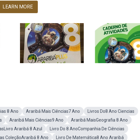
LEARN MORE
cias 8 Ano
Araribá Mais Ciências7 Ano
Livros Do8 Ano Ciencias
s
Araribá Mais Ciências9 Ano
Araribá MaisGeografia 8 Ano
sLivro Araribá 8 Azul
Livro Do 8 AnoCompanhia De Ciências
ias ColeçãoAraribá 8 Ano
Livro De Matemática8 Ano Araribá