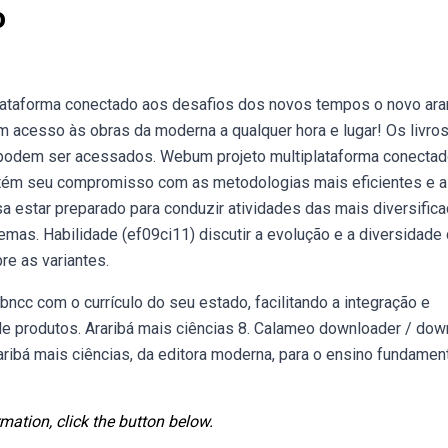
o
iplataforma conectado aos desafios dos novos tempos o novo ara
acesso às obras da moderna a qualquer hora e lugar! Os livro
5 e podem ser acessados. Webum projeto multiplataforma conecta
ntém seu compromisso com as metodologias mais eficientes e 
estar preparado para conduzir atividades das mais diversifica
emas. Habilidade (ef09ci11) discutir a evolução e a diversidade
re as variantes.
bncc com o currículo do seu estado, facilitando a integração e
s de produtos. Araribá mais ciências 8. Calameo downloader / do
aribá mais ciências, da editora moderna, para o ensino fundament
mation, click the button below.