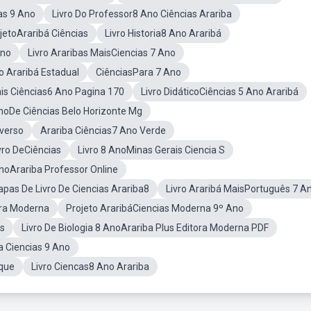
as 9 Ano
Livro Do Professor8 Ano Ciências Arariba
jetoAraribá Ciências
Livro Historia8 Ano Araribá
Ano
Livro Araribas MaisCiencias 7 Ano
o Araribá Estadual
CiênciasPara 7 Ano
ais Ciências6 Ano Pagina 170
Livro DidáticoCiências 5 Ano Araribá
AnoDe Ciências Belo Horizonte Mg
iverso
Arariba Ciências7 Ano Verde
ro DeCiências
Livro 8 AnoMinas Gerais Ciencia S
noArariba Professor Online
apas De Livro De Ciencias Arariba8
Livro Araribá MaisPortuguês 7 A
ora Moderna
Projeto AraribáCiencias Moderna 9º Ano
os
Livro De Biologia 8 AnoArariba Plus Editora Moderna PDF
 Ciencias 9 Ano
rque
Livro Ciencas8 Ano Arariba