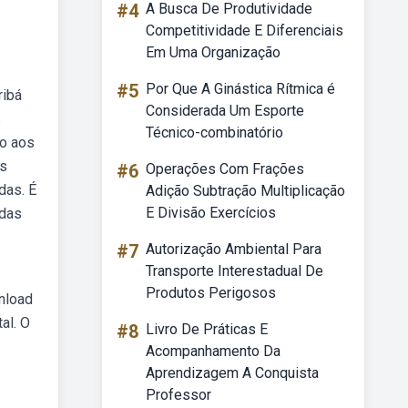
#4
A Busca De Produtividade
Competitividade E Diferenciais
Em Uma Organização
#5
Por Que A Ginástica Rítmica é
ribá
Considerada Um Esporte
s
Técnico-combinatório
do aos
as
#6
Operações Com Frações
das. É
Adição Subtração Multiplicação
E Divisão Exercícios
 das
#7
Autorização Ambiental Para
Transporte Interestadual De
Produtos Perigosos
wnload
al. O
#8
Livro De Práticas E
Acompanhamento Da
Aprendizagem A Conquista
Professor