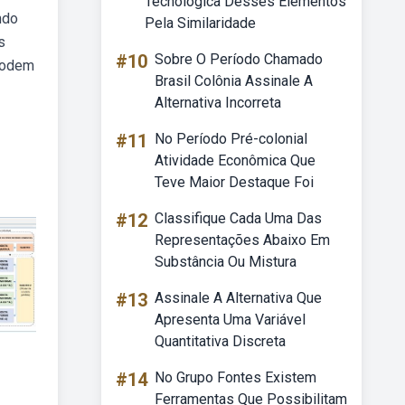
Tecnológica Desses Elementos
ndo
Pela Similaridade
s
#10
Sobre O Período Chamado
 podem
Brasil Colônia Assinale A
Alternativa Incorreta
#11
No Período Pré-colonial
Atividade Econômica Que
Teve Maior Destaque Foi
#12
Classifique Cada Uma Das
Representações Abaixo Em
Substância Ou Mistura
#13
Assinale A Alternativa Que
Apresenta Uma Variável
Quantitativa Discreta
#14
No Grupo Fontes Existem
Ferramentas Que Possibilitam