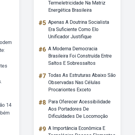
Termeletricidade Na Matriz
Energética Brasileira
#5
Apenas A Doutrina Socialista
Era Suficiente Como Elo
Unificador Justifique
 podem
#6
A Moderna Democracia
te:
Brasileira Foi Construída Entre
Saltos E Sobressaltos
ntes
#7
Todas As Estruturas Abaixo São
.
Observadas Nas Células
Procariontes Exceto
#8
Para Oferecer Acessibilidade
tão 14
Aos Portadores De
ambém
Dificuldades De Locomoção
#9
A Importância Econômica E