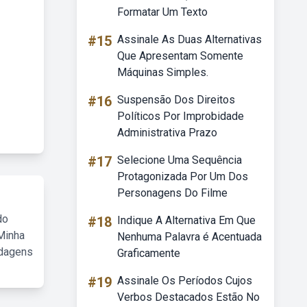
Formatar Um Texto
#15
Assinale As Duas Alternativas
Que Apresentam Somente
Máquinas Simples.
#16
Suspensão Dos Direitos
Políticos Por Improbidade
Administrativa Prazo
#17
Selecione Uma Sequência
Protagonizada Por Um Dos
Personagens Do Filme
do
#18
Indique A Alternativa Em Que
Minha
Nenhuma Palavra é Acentuada
rdagens
Graficamente
#19
Assinale Os Períodos Cujos
Verbos Destacados Estão No