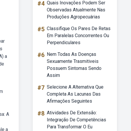
#4
Quais Inovações Podem Ser
Observadas Atualmente Nas
Produções Agropecuárias
#5
Classifique Os Pares De Retas
Em Paralelas Concorrentes Ou
ear
Perpendiculares
as
#6
Nem Todas As Doenças
A) a
Sexuamente Trasmitiveis
de
Possuem Sintomas Sendo
Assim
#7
Selecione A Alternativa Que
em
Completa As Lacunas Das
Afirmações Seguintes
#8
Atividades De Extensão:
sa: A
Integração De Competências
Para Transformar O Eu
le a