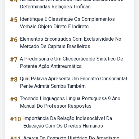
#4
Determinadas Relações Tróficas
#5
Identifique E Classifique Os Complementos
Verbais Objeto Direto E Indireto
#6
Elementos Encontrados Com Exclusividade No
Mercado De Capitais Brasileiros
#7
A Prednisona é Um Glicocorticoide Sintético De
Potente Ação Antirreumática
#8
Qual Palavra Apresenta Um Encontro Consonantal
Pente Admitir Samba Também
#9
Tecendo Linguagens Língua Portuguesa 9 Ano
Manual Do Professor Respostas
#10
Importância Da Relação Indissociável Da
Educação Com Os Direitos Humanos
Acerca Do Contexto Histórico Do Arcadismo