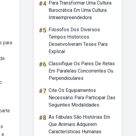
#4
Para Transformar Uma Cultura
Burocrática Em Uma Cultura
Intraempreendedora
#5
Filosofos Dos Diversos
Tempos Historicos
s para
Desenvolveram Teses Para
Explicar
 de
#6
Classifique Os Pares De Retas
Em Paralelas Concorrentes Ou
Perpendiculares
o
#7
Cite Os Equipamentos
Necessário Para Participar Das
Seguintes Modalidades
parte
#8
As Fábulas São Histórias Em
Que Animais Adquirem
as
Características Humanas
 e