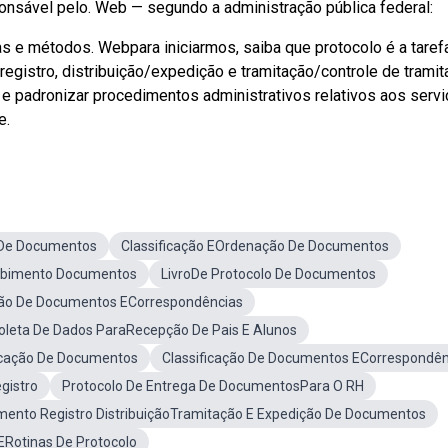
onsável pelo. Web — segundo a administração pública federal:
s e métodos. Webpara iniciarmos, saiba que protocolo é a taref
registro, distribuição/expedição e tramitação/controle de trami
 e padronizar procedimentos administrativos relativos aos serv
e.
oDe Documentos
Classificação EOrdenação De Documentos
ebimento Documentos
LivroDe Protocolo De Documentos
ção De Documentos ECorrespondências
oleta De Dados ParaRecepção De Pais E Alunos
icação De Documentos
Classificação De Documentos ECorrespondên
gistro
Protocolo De Entrega De DocumentosPara O RH
mento Registro DistribuiçãoTramitação E Expedição De Documentos
ERotinas De Protocolo