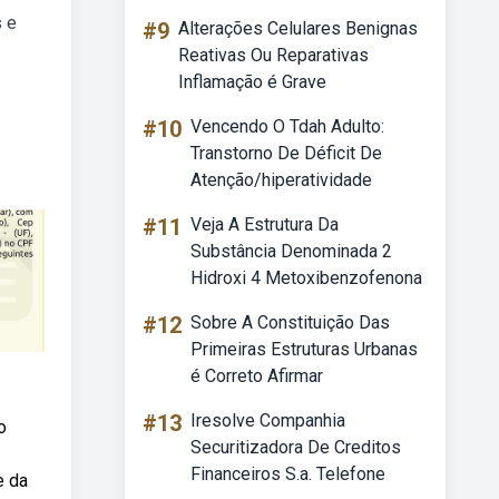
s e
#9
Alterações Celulares Benignas
Reativas Ou Reparativas
Inflamação é Grave
#10
Vencendo O Tdah Adulto:
Transtorno De Déficit De
Atenção/hiperatividade
#11
Veja A Estrutura Da
Substância Denominada 2
Hidroxi 4 Metoxibenzofenona
#12
Sobre A Constituição Das
Primeiras Estruturas Urbanas
é Correto Afirmar
#13
Iresolve Companhia
o
Securitizadora De Creditos
Financeiros S.a. Telefone
e da