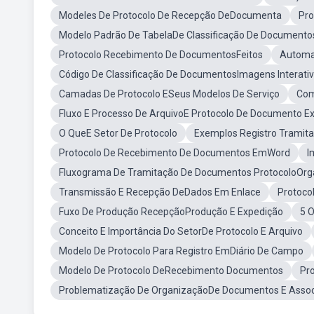
Modeles De Protocolo De Recepção DeDocumenta
Pro
Modelo Padrão De TabelaDe Classificação De Documento
Protocolo Recebimento De DocumentosFeitos
Automat
Código De Classificação De DocumentosImagens Interati
Camadas De Protocolo ESeus Modelos De Serviço
Com
Fluxo E Processo De ArquivoE Protocolo De Documento E
O QueE Setor De Protocolo
Exemplos Registro Tramit
Protocolo De Recebimento De Documentos EmWord
I
Fluxograma De Tramitação De Documentos ProtocoloOrg
Transmissão E Recepção DeDados Em Enlace
Protoco
Fuxo De Produção RecepçãoProdução E Expedição
5 O
Conceito E Importância Do SetorDe Protocolo E Arquivo
Modelo De Protocolo Para Registro EmDiário De Campo
Modelo De Protocolo DeRecebimento Documentos
Pr
Problematização De OrganizaçãoDe Documentos E Asso