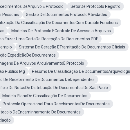
cedimentos DeArquivo E Protocolo
SetorDe Protocolo Registro
s Pessoais
Gestao De Documentos ProtocoloAtividades
ização Da Classificação De DocumentosCom Durable Functions
vas
Modelos De Protocolo EControle De Acesso a Arquivos
o Fazer Uma CartaDe Recepção De Documentos PDF
xemplo
Sistema De Geração ETramitação De Documentos Oficiais
ação ExpediçãoDe Documentos
magens De Arquivos ArquivamentoE Protocolo
ao Publico Mg
Resumo De Classificação De DocumentosArquivologi
lo De Recebimento De Documentos DeDependentes
ficio De NotasDe Distribuição De Documentos De Sao Paulo
Modelo PlanoDe Classificação De Documentos
Protocolo Operacional Para RecebimentosDe Documentos
otocolo DeEncaminhamento De Documentos
ciação