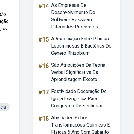
#14
As Empresas De
Desenvolvimento De
a/o
Software Possuem
tação
Diferentes Processos
iços
#15
A Associação Entre Plantas
Leguminosas E Bactérias Do
Gênero Rhizobium
#16
São Atribuições Da Teoria
Verbal Significativa Da
Aprendizagem Exceto
#17
Festividade Decoração De
Igreja Evangelica Para
Congresso De Senhoras
cia
#18
Atividades Sobre
Transformações Químicas E
Físicas 6 Ano Com Gabarito