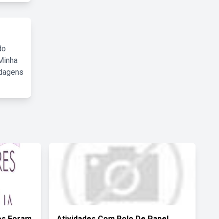
do
Minha
rdagens
os Foram
Atividades Com Rolo De Papel