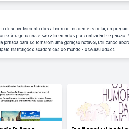
 ao desenvolvimento dos alunos no ambiente escolar, empregan
nexões genuínas e são alimentados por criatividade e paixão. 
a jornada para se tornarem uma geração notável, utilizando abo
ipais instituições acadêmicas do mundo - dsw.aau.edu.et.
cação Do Espaço
Que Elementos Linguístic