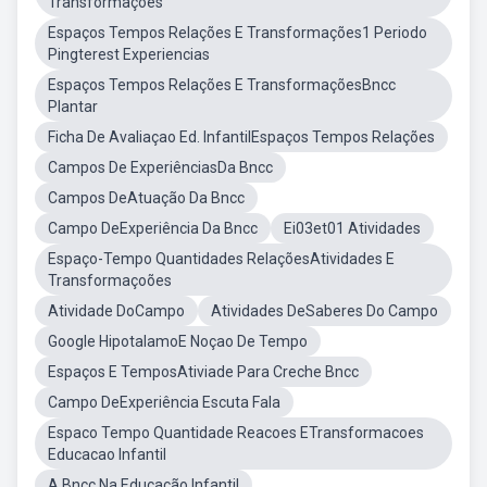
Transformações
Espaços Tempos Relações E Transformações1 Periodo
Pingterest Experiencias
Espaços Tempos Relações E TransformaçõesBncc
Plantar
Ficha De Avaliaçao Ed. InfantilEspaços Tempos Relações
Campos De ExperiênciasDa Bncc
Campos DeAtuação Da Bncc
Campo DeExperiência Da Bncc
Ei03et01 Atividades
Espaço-Tempo Quantidades RelaçõesAtividades E
Transformaçoões
Atividade DoCampo
Atividades DeSaberes Do Campo
Google HipotalamoE Noçao De Tempo
Espaços E TemposAtiviade Para Creche Bncc
Campo DeExperiência Escuta Fala
Espaco Tempo Quantidade Reacoes ETransformacoes
Educacao Infantil
A Bncc Na Educação Infantil