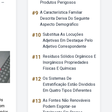
Produtos Perigosos
b —
#9
A Característica Familiar
Descrita Deriva Do Seguinte
Aspecto Demográfico:
#10
Substitua As Locuções
Adjetivas Em Destaque Pelo
Adjetivo Correspondente
#11
Resíduos Sólidos Orgânicos E
Inorgânicos Propriedades
Físicas E Químicas
#12
Os Sistemas De
Estratificação Estão Divididos
Em Quatro Tipos Diferentes
Os
#13
As Fontes Não Renováveis
com
Podem Esgotar-se
apéis