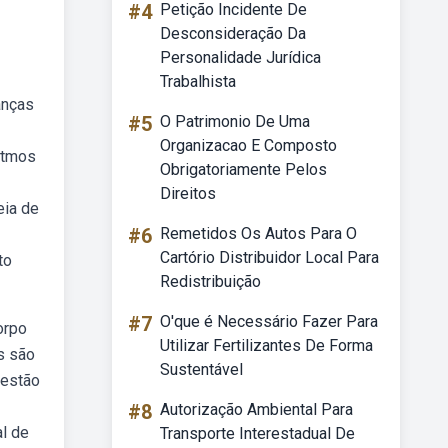
#4
Petição Incidente De
Desconsideração Da
Personalidade Jurídica
Trabalhista
anças
#5
O Patrimonio De Uma
Organizacao E Composto
itmos
Obrigatoriamente Pelos
Direitos
eia de
#6
Remetidos Os Autos Para O
Cartório Distribuidor Local Para
to
Redistribuição
#7
O'que é Necessário Fazer Para
orpo
Utilizar Fertilizantes De Forma
s são
Sustentável
 estão
#8
Autorização Ambiental Para
al de
Transporte Interestadual De