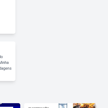
do
Minha
rdagens