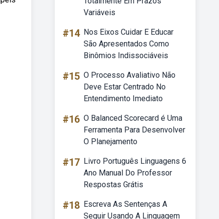
Totalmente Em Prazos
Variáveis
#14
Nos Eixos Cuidar E Educar
São Apresentados Como
Binômios Indissociáveis
#15
O Processo Avaliativo Não
Deve Estar Centrado No
Entendimento Imediato
#16
O Balanced Scorecard é Uma
Ferramenta Para Desenvolver
O Planejamento
#17
Livro Português Linguagens 6
Ano Manual Do Professor
Respostas Grátis
#18
Escreva As Sentenças A
Seguir Usando A Linguagem