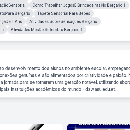
laçãoSensorial
Como Trabalhar JogosE Brincadeiras No Berçário 1
etoPara Berçario
Tapete Sensorial Para Bebês
ançaDe 1 Ano
Atividades SobreSensações Berçário
io
Atividades MêsDe Setembro Berçário 1
 ao desenvolvimento dos alunos no ambiente escolar, empregan
nexões genuínas e são alimentados por criatividade e paixão. 
a jornada para se tornarem uma geração notável, utilizando abo
ipais instituições acadêmicas do mundo - dsw.aau.edu.et.