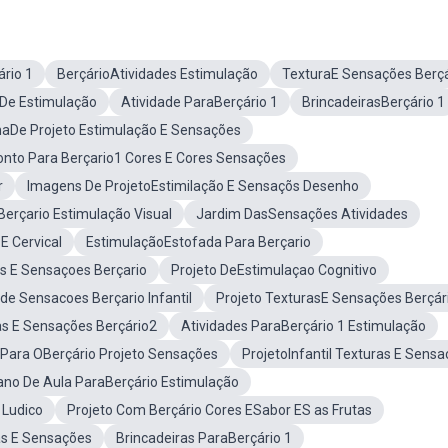
ário 1
BerçárioAtividades Estimulação
TexturaE Sensações Berçá
 De Estimulação
Atividade ParaBerçário 1
BrincadeirasBerçário 1
aDe Projeto Estimulação E Sensações
onto Para Berçario1 Cores E Cores Sensações
r
Imagens De ProjetoEstimilação E Sensaçõs Desenho
Berçario Estimulação Visual
Jardim DasSensações Atividades
E Cervical
EstimulaçãoEstofada Para Berçario
s E Sensaçoes Berçario
Projeto DeEstimulaçao Cognitivo
ade Sensacoes Berçario Infantil
Projeto TexturasE Sensações Berçár
as E Sensações Berçário2
Atividades ParaBerçário 1 Estimulação
 Para OBerçário Projeto Sensações
ProjetoInfantil Texturas E Sens
ano De Aula ParaBerçário Estimulação
 Ludico
Projeto Com Berçário Cores ESabor ES as Frutas
as E Sensações
Brincadeiras ParaBerçário 1