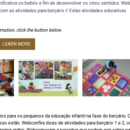
gnificativa os bebês a fim de desenvolver os cinco sentidos. We
om as atividades para berçário i! Estas atividades educativas
mation, click the button below.
LEARN MORE
s para os pequenos da educação infantil na fase do berçário. 
sso estão. Webconfira dicas de atividades para berçário 1 e 2, 
imprimir grátis. Webcomeçam a perceber que podem agir sobre p