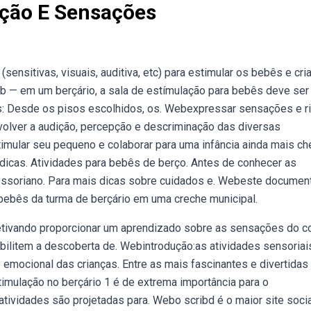
ação E Sensações
sensitivas, visuais, auditiva, etc) para estimular os bebês e cri
b — em um berçário, a sala de estímulação para bebês deve ser
ras: Desde os pisos escolhidos, os. Webexpressar sensações e r
volver a audição, percepção e descriminação das diversas
imular seu pequeno e colaborar para uma infância ainda mais ch
icas. Atividades para bebês de berço. Antes de conhecer as
tessoriano. Para mais dicas sobre cuidados e. Webeste documen
ebês da turma de berçário em uma creche municipal.
jetivando proporcionar um aprendizado sobre as sensações do c
bilitem a descoberta de. Webintrodução:as atividades sensoriai
 emocional das crianças. Entre as mais fascinantes e divertidas
timulação no berçário 1 é de extrema importância para o
tividades são projetadas para. Webo scribd é o maior site soci