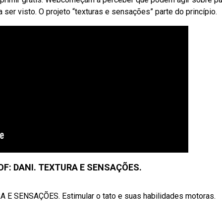
er visto. O projeto “texturas e sensações” parte do princípio.
PROF: DANI. TEXTURA E SENSAÇÕES.
SENSAÇÕES. Estimular o tato e suas habilidades motoras.