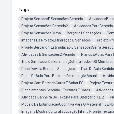
Tags
Projeto SentidosE Sensações Berçário
AtividadesBerç
Projeto Sensações Berçário2
Atividades ParaBerçário
Projeto SensaçõesClima
Berçario1 Sensações
Tem
Imagens De ProjetoEstimilação E Sensaçõs
Projeto Pr
Projeto Berçário 1 Estimulação E SensaçõesSerra Serado
Atividades E Sensações2 Periodo
Planos EAulas Para 
Triplo Simulador De EstimulaçãoPara Todos OS Membros 
Pano DeAula Bercario Sensaçoes
Plan DeAula Sentido
Plano DeAula Para Berçario Estimulação Visual
Ativid
Projeto Com BerçárioCores E Sabor ES
Projeto Textur
Planejamentos Berçário 1Texturas E Cores
Atividades
Atividade Banheira De Textura Para OBerçário 1 E 2
Pl
Modelo De EstimulaçãoCognitiva Para O Maternal 1 E2 No
Imagens Mostra Cultural Educação InfantilProjeto Textur