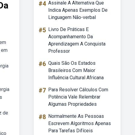
 Da
#4
Assinale A Alternativa Que
Indica Apenas Exemplos De
Linguagem Não-verbal
#5
Livro De Práticas E
Acompanhamento Da
 em
Aprendizagem A Conquista
a em
Professor
#6
Quais São Os Estados
ergia
Brasileiros Com Maior
Influência Cultural Africana
ergia
#7
Para Resolver Cálculos Com
Potência Vale Relembrar
as
Algumas Propriedades
z de
#8
Normalmente As Pessoas
Escrevem Algoritmos Apenas
Para Tarefas Difíceis
rico