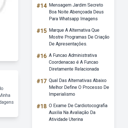
#14
Mensagem Jardim Secreto
Boa Noite Abençoada Deus
Para Whatsapp Imagens
#15
Marque A Alternativa Que
Mostre Programas De Criação
De Apresentações.
#16
A Funcao Administrativa
Coordenacao é A Funcao
Diretamente Relacionada
#17
Qual Das Alternativas Abaixo
Melhor Define O Processo De
do
Imperialismo
Minha
rdagens
#18
O Exame De Cardiotocografia
Auxilia Na Avaliação Da
Atividade Uterina