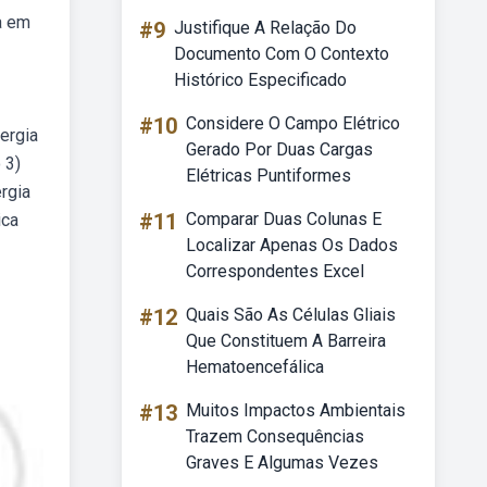
a em
#9
Justifique A Relação Do
Documento Com O Contexto
Histórico Especificado
#10
Considere O Campo Elétrico
ergia
Gerado Por Duas Cargas
 3)
Elétricas Puntiformes
ergia
#11
Comparar Duas Colunas E
ica
Localizar Apenas Os Dados
Correspondentes Excel
#12
Quais São As Células Gliais
Que Constituem A Barreira
Hematoencefálica
#13
Muitos Impactos Ambientais
Trazem Consequências
Graves E Algumas Vezes