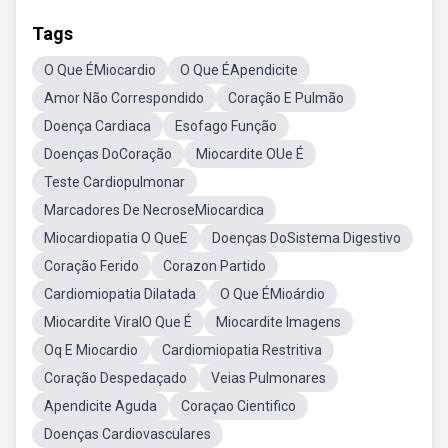
Tags
O Que ÉMiocardio
O Que ÉApendicite
Amor Não Correspondido
Coração E Pulmão
Doença Cardiaca
Esofago Função
Doenças DoCoração
Miocardite OUe É
Teste Cardiopulmonar
Marcadores De NecroseMiocardica
Miocardiopatia O QueE
Doenças DoSistema Digestivo
Coração Ferido
Corazon Partido
Cardiomiopatia Dilatada
O Que ÉMioárdio
Miocardite ViralO Que É
Miocardite Imagens
Oq E Miocardio
Cardiomiopatia Restritiva
Coração Despedaçado
Veias Pulmonares
Apendicite Aguda
Coraçao Cientifico
Doenças Cardiovasculares