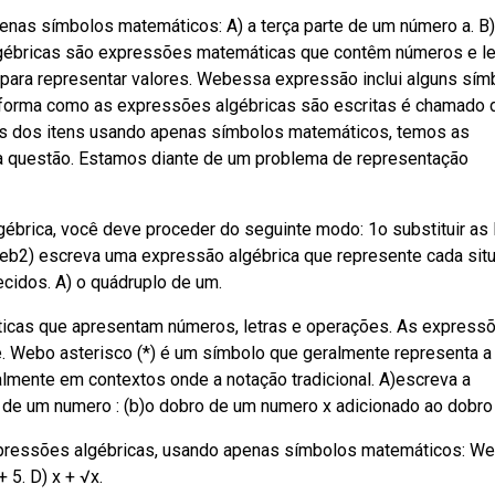
nas símbolos matemáticos: A) a terça parte de um número a. B)
ébricas são expressões matemáticas que contêm números e le
 para representar valores. Webessa expressão inclui alguns sím
 forma como as expressões algébricas são escritas é chamado 
s dos itens usando apenas símbolos matemáticos, temos as
a questão. Estamos diante de um problema de representação
ébrica, você deve proceder do seguinte modo: 1o substituir as 
eb2) escreva uma expressão algébrica que represente cada sit
ecidos. A) o quádruplo de um.
cas que apresentam números, letras e operações. As express
. Webo asterisco (*) é um símbolo que geralmente representa a
lmente em contextos onde a notação tradicional. A)escreva a
de um numero : (b)o dobro de um numero x adicionado ao dobro
xpressões algébricas, usando apenas símbolos matemáticos: W
 5. D) x + √x.