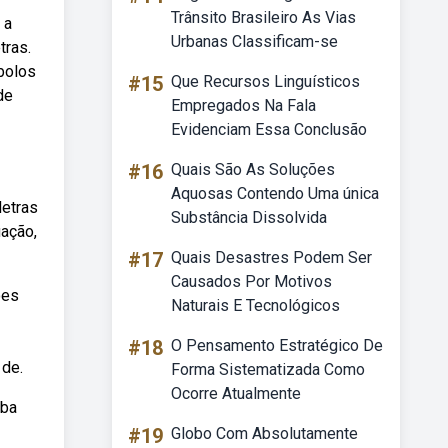
Trânsito Brasileiro As Vias
 a
Urbanas Classificam-se
tras.
bolos
#15
Que Recursos Linguísticos
de
Empregados Na Fala
Evidenciam Essa Conclusão
#16
Quais São As Soluções
Aquosas Contendo Uma única
letras
Substância Dissolvida
uação,
#17
Quais Desastres Podem Ser
Causados Por Motivos
ões
Naturais E Tecnológicos
#18
O Pensamento Estratégico De
 de.
Forma Sistematizada Como
Ocorre Atualmente
eba
#19
Globo Com Absolutamente