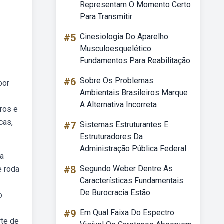
Representam O Momento Certo
Para Transmitir
#5
Cinesiologia Do Aparelho
Musculoesquelético:
Fundamentos Para Reabilitação
#6
Sobre Os Problemas
por
Ambientais Brasileiros Marque
A Alternativa Incorreta
ros e
cas,
#7
Sistemas Estruturantes E
Estruturadores Da
Administração Pública Federal
 a
#8
Segundo Weber Dentre As
e roda
Características Fundamentais
De Burocracia Estão
o
#9
Em Qual Faixa Do Espectro
rte de