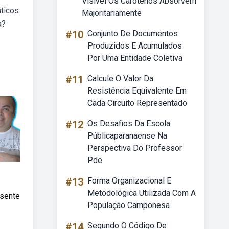
Visível Os Carotenos Absorvem
ticos
Majoritariamente
a?
#10
Conjunto De Documentos
Produzidos E Acumulados
Por Uma Entidade Coletiva
#11
Calcule O Valor Da
Resistência Equivalente Em
Cada Circuito Representado
#12
Os Desafios Da Escola
Públicaparanaense Na
Perspectiva Do Professor
Pde
#13
Forma Organizacional E
Metodológica Utilizada Com A
esente
População Camponesa
#14
Segundo O Código De