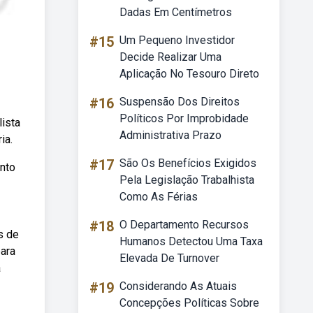
Dadas Em Centímetros
#15
Um Pequeno Investidor
Decide Realizar Uma
Aplicação No Tesouro Direto
#16
Suspensão Dos Direitos
Políticos Por Improbidade
lista
Administrativa Prazo
ia.
#17
São Os Benefícios Exigidos
ento
Pela Legislação Trabalhista
Como As Férias
#18
O Departamento Recursos
s de
Humanos Detectou Uma Taxa
ara
Elevada De Turnover
a
#19
Considerando As Atuais
Concepções Políticas Sobre