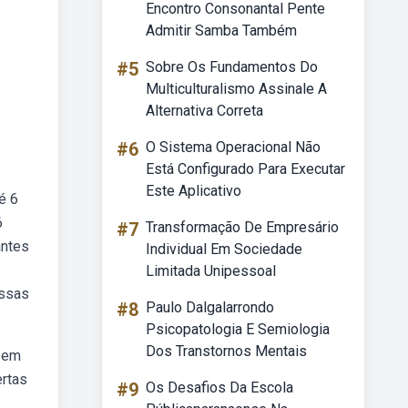
Encontro Consonantal Pente
Admitir Samba Também
#5
Sobre Os Fundamentos Do
Multiculturalismo Assinale A
Alternativa Correta
#6
O Sistema Operacional Não
Está Configurado Para Executar
Este Aplicativo
é 6
6
#7
Transformação De Empresário
antes
Individual Em Sociedade
Limitada Unipessoal
Essas
#8
Paulo Dalgalarrondo
Psicopatologia E Semiologia
Dos Transtornos Mentais
m em
rtas
#9
Os Desafios Da Escola