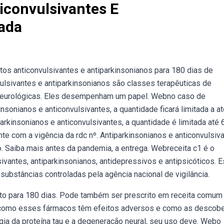
iconvulsivantes E
zada
s anticonvulsivantes e antiparkinsonianos para 180 dias de
vulsivantes e antiparkinsonianos são classes terapêuticas de
neurológicas. Eles desempenham um papel. Webno caso de
onianos e anticonvulsivantes, a quantidade ficará limitada a at
kinsonianos e anticonvulsivantes, a quantidade é limitada até 
e com a vigência da rdc nº. Antiparkinsonianos e anticonvulsiv
. Saiba mais antes da pandemia, a entrega. Webreceita c1 é o
vantes, antiparkinsonianos, antidepressivos e antipsicóticos. 
ubstâncias controladas pela agência nacional de vigilância.
nto para 180 dias. Pode também ser prescrito em receita comu
bcomo esses fármacos têm efeitos adversos e como as descobe
a da proteína tau e a degeneração neural, seu uso deve. Webo