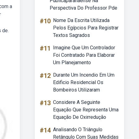
Públicaparanaense Na
 com a
Perspectiva Do Professor Pde
r
#10
Nome Da Escrita Utilizada
Pelos Egípcios Para Registrar
 de.
Textos Sagrados
#11
Imagine Que Um Controlador
Foi Contratado Para Elaborar
Um Planejamento
#12
Durante Um Incendio Em Um
Edificio Residencial Os
Bombeiros Utilizaram
#13
Considere A Seguinte
Equação Que Representa Uma
Equação De Oxirredução
#14
Analisando O Triângulo
Retângulo Com Suas Medidas