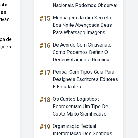
lobo
Nacionais Podemos Observar
 as
#15
Mensagem Jardim Secreto
ivas,
Boa Noite Abençoada Deus
Para Whatsapp Imagens
pa de
#16
De Acordo Com Chiavenato
rações
Como Podemos Definir O
Desenvolvimento Humano
#17
Pensar Com Tipos Guia Para
Designers Escritores Editores
E Estudantes
#18
Os Custos Logisticos
Representam Um Tipo De
Custo Muito Significativo
#19
Organização Textual
Interpretação Dos Sentidos