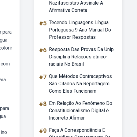
Nazifascistas Assinale A
Afirmativa Correta
#5
Tecendo Linguagens Língua
Portuguesa 9 Ano Manual Do
a para
Professor Respostas
ngua
olorir
#6
Resposta Das Provas Da Unip
Disciplina Relações étnico-
s com
raciais No Brasil
#7
Que Métodos Contraceptivos
ara
São Citados Na Reportagem
Como Eles Funcionam
#8
Em Relação Ao Fenômeno Do
 para
Constitucionalismo Digital é
gua
Incorreto Afirmar
e
#9
Faça A Correspondência E
sino