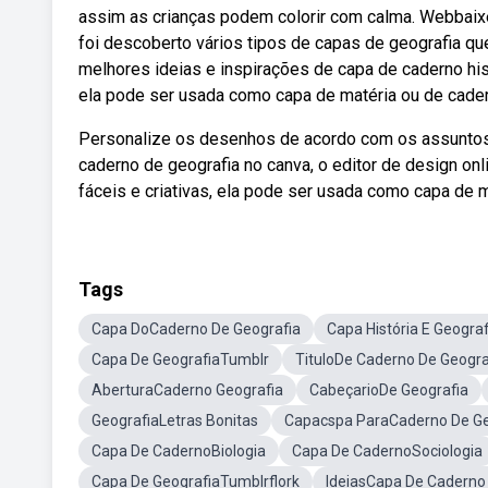
assim as crianças podem colorir com calma. Webbaixe
foi descoberto vários tipos de capas de geografia q
melhores ideias e inspirações de capa de caderno hist
ela pode ser usada como capa de matéria ou de cader
Personalize os desenhos de acordo com os assuntos
caderno de geografia no canva, o editor de design onl
fáceis e criativas, ela pode ser usada como capa de 
Tags
Capa DoCaderno De Geografia
Capa História E Geograf
Capa De GeografiaTumblr
TituloDe Caderno De Geogra
AberturaCaderno Geografia
CabeçarioDe Geografia
GeografiaLetras Bonitas
Capacspa ParaCaderno De Ge
Capa De CadernoBiologia
Capa De CadernoSociologia
Capa De GeografiaTumblrflork
IdeiasCapa De Caderno