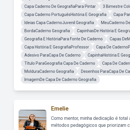
Capa Caderno De GeografiaPara Pintar
3 Bimestre Co
Capa Caderno PortuguêsHistória E Geografia
Capa Par
Ideias Capa CadernoJuvenil Geografia
MeuCaderno De 
BordaCaderno Geografia
CapinhasDe História E Geogr
Geografia E HistóriaPara Fonte De Caderno
Capas DeMa
Capa História E GeografiaProfessor
Capa De CadernoP
Adesivo ParaCapa De Caderno
CapinhaHistória E Geog
Título ParaGeografia Capa De Caderno
Capa De Cadern
MolduraCaderno Geografia
Desenhos ParaCapa De Ca
ImagemDe Capa De Caderno Geografia
Emelie
Como mentor, minha dedicação é total
métodos pedagógicos que priorizam co