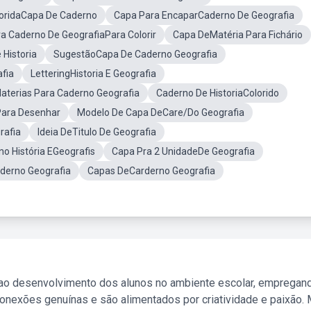
loridaCapa De Caderno
Capa Para EncaparCaderno De Geografia
a Caderno De GeografiaPara Colorir
Capa DeMatéria Para Fichário
Historia
SugestãoCapa De Caderno Geografia
afia
LetteringHistoria E Geografia
terias Para Caderno Geografia
Caderno De HistoriaColorido
ara Desenhar
Modelo De Capa DeCare/Do Geografia
rafia
Ideia DeTitulo De Geografia
o História EGeografis
Capa Pra 2 UnidadeDe Geografia
derno Geografia
Capas DeCarderno Geografia
 ao desenvolvimento dos alunos no ambiente escolar, empregan
nexões genuínas e são alimentados por criatividade e paixão. 