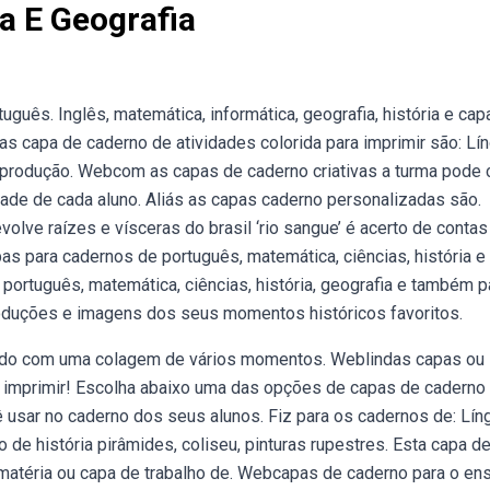
a E Geografia
guês. Inglês, matemática, informática, geografia, história e cap
as capa de caderno de atividades colorida para imprimir são: Lí
a, produção. Webcom as capas de caderno criativas a turma pode c
idade de cada aluno. Aliás as capas caderno personalizadas são.
volve raízes e vísceras do brasil ‘rio sangue’ é acerto de conta
apas para cadernos de português, matemática, ciências, história e
português, matemática, ciências, história, geografia e também p
roduções e imagens dos seus momentos históricos favoritos.
zado com uma colagem de vários momentos. Weblindas capas ou
ra imprimir! Escolha abaixo uma das opções de capas de caderno
ê usar no caderno dos seus alunos. Fiz para os cadernos de: Lín
 de história pirâmides, coliseu, pinturas rupestres. Esta capa d
e matéria ou capa de trabalho de. Webcapas de caderno para o en