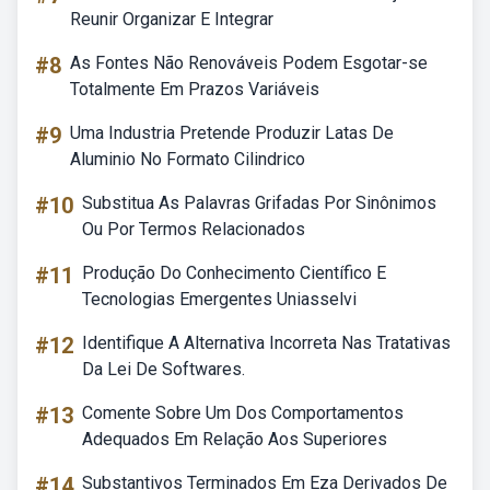
Reunir Organizar E Integrar
#8
As Fontes Não Renováveis Podem Esgotar-se
Totalmente Em Prazos Variáveis
#9
Uma Industria Pretende Produzir Latas De
Aluminio No Formato Cilindrico
#10
Substitua As Palavras Grifadas Por Sinônimos
Ou Por Termos Relacionados
#11
Produção Do Conhecimento Científico E
Tecnologias Emergentes Uniasselvi
#12
Identifique A Alternativa Incorreta Nas Tratativas
Da Lei De Softwares.
#13
Comente Sobre Um Dos Comportamentos
Adequados Em Relação Aos Superiores
#14
Substantivos Terminados Em Eza Derivados De