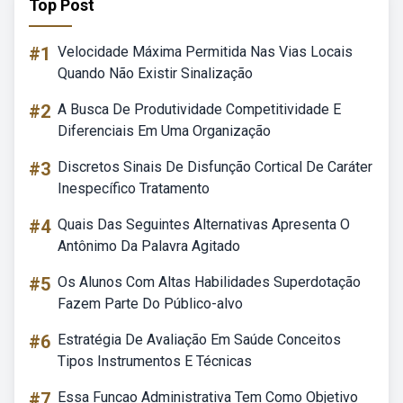
Top Post
#1
Velocidade Máxima Permitida Nas Vias Locais
Quando Não Existir Sinalização
#2
A Busca De Produtividade Competitividade E
Diferenciais Em Uma Organização
#3
Discretos Sinais De Disfunção Cortical De Caráter
Inespecífico Tratamento
#4
Quais Das Seguintes Alternativas Apresenta O
Antônimo Da Palavra Agitado
#5
Os Alunos Com Altas Habilidades Superdotação
Fazem Parte Do Público-alvo
#6
Estratégia De Avaliação Em Saúde Conceitos
Tipos Instrumentos E Técnicas
#7
Essa Funcao Administrativa Tem Como Objetivo