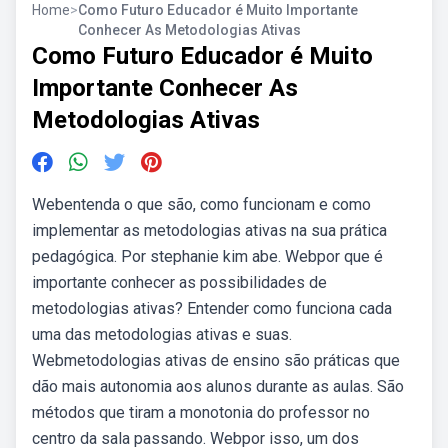
Home
>
Como Futuro Educador é Muito Importante
Conhecer As Metodologias Ativas
Como Futuro Educador é Muito
Importante Conhecer As
Metodologias Ativas
Webentenda o que são, como funcionam e como
implementar as metodologias ativas na sua prática
pedagógica. Por stephanie kim abe. Webpor que é
importante conhecer as possibilidades de
metodologias ativas? Entender como funciona cada
uma das metodologias ativas e suas.
Webmetodologias ativas de ensino são práticas que
dão mais autonomia aos alunos durante as aulas. São
métodos que tiram a monotonia do professor no
centro da sala passando. Webpor isso, um dos