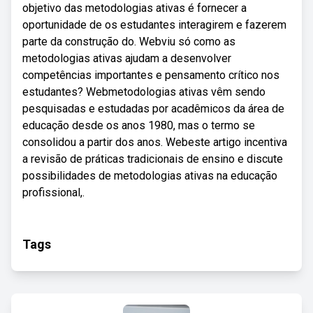
objetivo das metodologias ativas é fornecer a
oportunidade de os estudantes interagirem e fazerem
parte da construção do. Webviu só como as
metodologias ativas ajudam a desenvolver
competências importantes e pensamento crítico nos
estudantes? Webmetodologias ativas vêm sendo
pesquisadas e estudadas por acadêmicos da área de
educação desde os anos 1980, mas o termo se
consolidou a partir dos anos. Webeste artigo incentiva
a revisão de práticas tradicionais de ensino e discute
possibilidades de metodologias ativas na educação
profissional,.
Tags