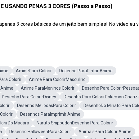
E USANDO PENAS 3 CORES (Passo a Passo)
o apenas 3 cores básicas de um jeito bem simples! No video eu v
nime
AminePara Colorir
Desenho ParaPintar Anime
ra Colorir
Anime Para ColorirMasculino
 Anime
Anime ParaMeninos Colorir
Desenho Para ColorirPessoa
Desenho Para ColorirDisney
Desenho Para ColorirPokemon Chariz
lorir
Desenho MeliodasPara Colorir
DesenhoDo Minato Para Colo
olorir
Desenhos ParaImprimir Anime
lorirDo Madara
Naruto ShippudenDesenho Para Colorir
a
Desenho HalloweenPara Colorir
AnimaisPara Colorir Anime