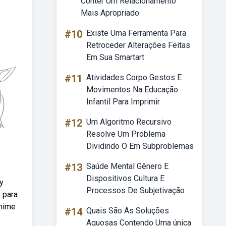
Conter Um Relacionamento
Mais Apropriado
#10
Existe Uma Ferramenta Para
Retroceder Alterações Feitas
Em Sua Smartart
#11
Atividades Corpo Gestos E
Movimentos Na Educação
Infantil Para Imprimir
#12
Um Algoritmo Recursivo
Resolve Um Problema
Dividindo O Em Subproblemas
#13
Saúde Mental Gênero E
Dispositivos Cultura E
my
Processos De Subjetivação
 para
anime
#14
Quais São As Soluções
Aquosas Contendo Uma única