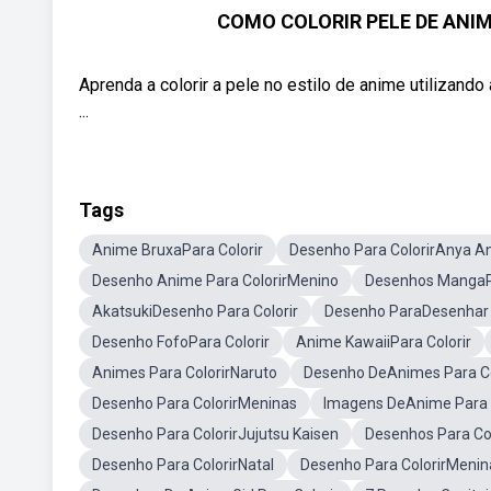
COMO COLORIR PELE DE ANIM
Aprenda a colorir a pele no estilo de anime utilizand
...
Tags
Anime BruxaPara Colorir
Desenho Para ColorirAnya A
Desenho Anime Para ColorirMenino
Desenhos MangaPa
AkatsukiDesenho Para Colorir
Desenho ParaDesenhar
Desenho FofoPara Colorir
Anime KawaiiPara Colorir
Animes Para ColorirNaruto
Desenho DeAnimes Para Co
Desenho Para ColorirMeninas
Imagens DeAnime Para C
Desenho Para ColorirJujutsu Kaisen
Desenhos Para Co
Desenho Para ColorirNatal
Desenho Para ColorirMenin