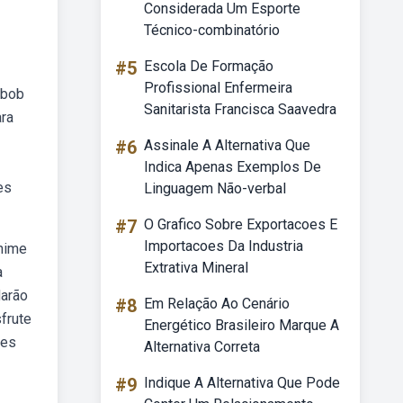
Considerada Um Esporte
Técnico-combinatório
#5
Escola De Formação
Profissional Enfermeira
 bob
Sanitarista Francisca Saavedra
ara
#6
Assinale A Alternativa Que
Indica Apenas Exemplos De
es
Linguagem Não-verbal
#7
O Grafico Sobre Exportacoes E
Importacoes Da Industria
anime
Extrativa Mineral
a
darão
#8
Em Relação Ao Cenário
frute
Energético Brasileiro Marque A
mes
Alternativa Correta
#9
Indique A Alternativa Que Pode