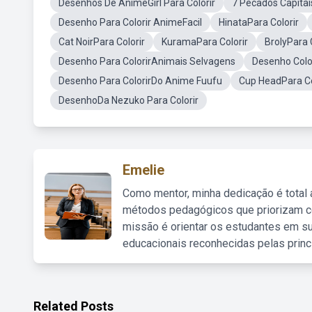
Desenhos De AnimeGirl Para Colorir
7 Pecados Capitai
Desenho Para Colorir AnimeFacil
HinataPara Colorir
Cat NoirPara Colorir
KuramaPara Colorir
BrolyPara 
Desenho Para ColorirAnimais Selvagens
Desenho Colo
Desenho Para ColorirDo Anime Fuufu
Cup HeadPara Co
DesenhoDa Nezuko Para Colorir
Emelie
Como mentor, minha dedicação é total
métodos pedagógicos que priorizam co
missão é orientar os estudantes em su
educacionais reconhecidas pelas princ
Related Posts