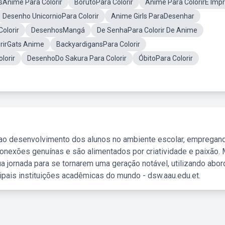
sAnime Para Colorir
BorutoPara Colorir
Anime Para ColorirE Impr
Desenho UnicornioPara Colorir
Anime Girls ParaDesenhar
Colorir
DesenhosMangá
De SenhaPara Colorir De Anime
rirGats Anime
BackyardigansPara Colorir
lorir
DesenhoDo Sakura Para Colorir
ÓbitoPara Colorir
 ao desenvolvimento dos alunos no ambiente escolar, empregan
nexões genuínas e são alimentados por criatividade e paixão. 
a jornada para se tornarem uma geração notável, utilizando abo
ipais instituições acadêmicas do mundo - dsw.aau.edu.et.