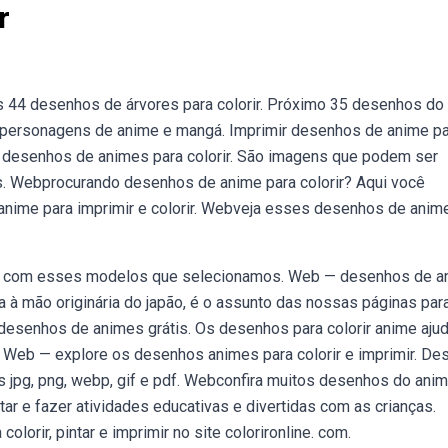
r
es 44 desenhos de árvores para colorir. Próximo 35 desenhos do
e personagens de anime e mangá. Imprimir desenhos de anime p
 desenhos de animes para colorir. São imagens que podem ser
vos. Webprocurando desenhos de anime para colorir? Aqui você
nime para imprimir e colorir. Webveja esses desenhos de anim
adas com esses modelos que selecionamos. Web — desenhos de 
 à mão originária do japão, é o assunto das nossas páginas par
 desenhos de animes grátis. Os desenhos para colorir anime aju
a. Web — explore os desenhos animes para colorir e imprimir. Des
os jpg, png, webp, gif e pdf. Webconfira muitos desenhos do ani
ntar e fazer atividades educativas e divertidas com as crianças.
rir, pintar e imprimir no site colorironline. com.