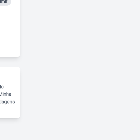
imir
do
Minha
rdagens