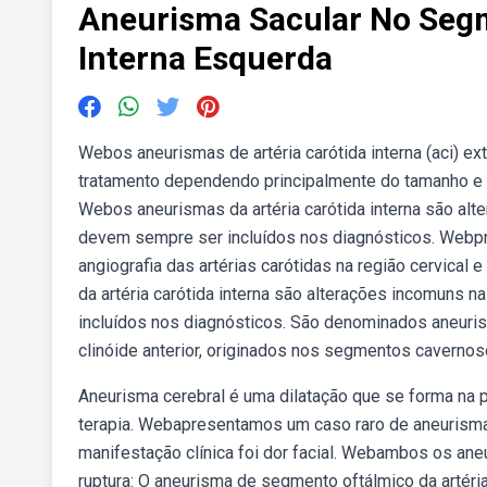
Aneurisma Sacular No Segm
Interna Esquerda
Webos aneurismas de artéria carótida interna (aci) ex
tratamento dependendo principalmente do tamanho e da
Webos aneurismas da artéria carótida interna são alte
devem sempre ser incluídos nos diagnósticos. Webpr
angiografia das artérias carótidas na região cervical
da artéria carótida interna são alterações incomuns n
incluídos nos diagnósticos. São denominados aneuri
clinóide anterior, originados nos segmentos cavernoso
Aneurisma cerebral é uma dilatação que se forma na p
terapia. Webapresentamos um caso raro de aneurisma de
manifestação clínica foi dor facial. Webambos os an
ruptura: O aneurisma de segmento oftálmico da artéri