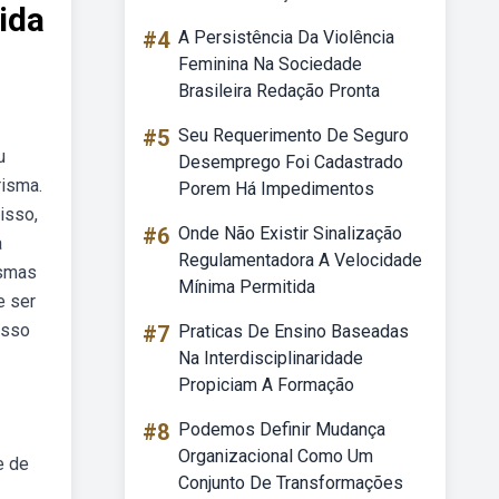
ida
#4
A Persistência Da Violência
Feminina Na Sociedade
Brasileira Redação Pronta
#5
Seu Requerimento De Seguro
u
Desemprego Foi Cadastrado
risma.
Porem Há Impedimentos
isso,
#6
Onde Não Existir Sinalização
a
Regulamentadora A Velocidade
ismas
Mínima Permitida
e ser
esso
#7
Praticas De Ensino Baseadas
Na Interdisciplinaridade
Propiciam A Formação
#8
Podemos Definir Mudança
Organizacional Como Um
e de
Conjunto De Transformações