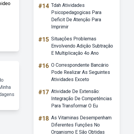
oideo
#14
Tdah Atividades
Psicopedagogicas Para
Deficit De Atenção Para
Imprimir
#15
Situações Problemas
Envolvendo Adição Subtração
E Multiplicação 4o Ano
#16
O Correspondente Bancário
Pode Realizar As Seguintes
Atividades Exceto
do
Minha
#17
Atividade De Extensão:
rdagens
Integração De Competências
Para Transformar O Eu
#18
As Vitaminas Desempenham
Diferentes Funções No
Organismo E São Obtidas