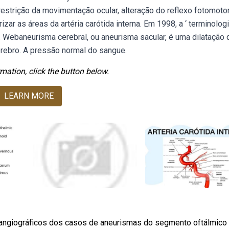
restrição da movimentação ocular, alteração do reflexo fotomotor
ar as áreas da artéria carótida interna. Em 1998, a ‘ terminolog
o. Webaneurisma cerebral, ou aneurisma sacular, é uma dilatação 
érebro. A pressão normal do sangue.
mation, click the button below.
LEARN MORE
e angiográficos dos casos de aneurismas do segmento oftálmico