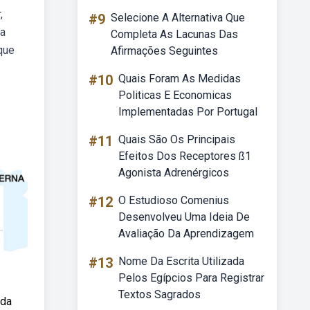
,
#9
Selecione A Alternativa Que
ia
Completa As Lacunas Das
que
Afirmações Seguintes
#10
Quais Foram As Medidas
Politicas E Economicas
Implementadas Por Portugal
#11
Quais São Os Principais
Efeitos Dos Receptores ß1
Agonista Adrenérgicos
#12
O Estudioso Comenius
Desenvolveu Uma Ideia De
Avaliação Da Aprendizagem
#13
Nome Da Escrita Utilizada
Pelos Egípcios Para Registrar
Textos Sagrados
 da