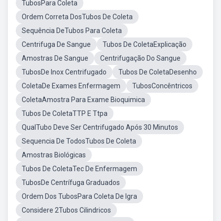
TubosPara Coleta
Ordem Correta DosTubos De Coleta
Sequência DeTubos Para Coleta
Centrifuga De Sangue
Tubos De ColetaExplicação
Amostras De Sangue
Centrifugação Do Sangue
TubosDe Inox Centrifugado
Tubos De ColetaDesenho
ColetaDe Exames Enfermagem
TubosConcêntricos
ColetaAmostra Para Exame Bioquimica
Tubos De ColetaTTP E Ttpa
QualTubo Deve Ser Centrifugado Após 30 Minutos
Sequencia De TodosTubos De Coleta
Amostras Biológicas
Tubos De ColetaTec De Enfermagem
TubosDe Centrífuga Graduados
Ordem Dos TubosPara Coleta De Igra
Considere 2Tubos Cilindricos