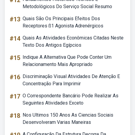
#12
Metodológicos Do Serviço Social Resumo
#13
Quais São Os Principais Efeitos Dos
Receptores ß1 Agonista Adrenérgicos
#14
Quais As Atividades Econômicas Citadas Neste
Texto Dos Antigos Egípcios
#15
Indique A Alternativa Que Pode Conter Um
Relacionamento Mais Apropriado
#16
Discriminação Visual Atividades De Atenção E
Concentração Para Imprimir
#17
O Correspondente Bancário Pode Realizar As
Seguintes Atividades Exceto
#18
Nos Ultimos 150 Anos As Ciencias Sociais
Desenvolveram Varias Maneiras
A Configuração Da Estrutura Decorre Da