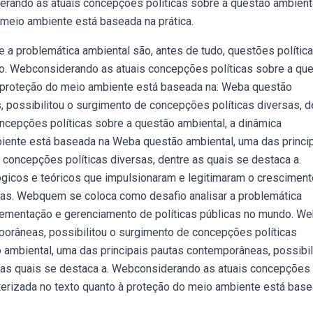
rando as atuais concepções políticas sobre a questão ambienta
 meio ambiente está baseada na prática.
a problemática ambiental são, antes de tudo, questões polític
. Webconsiderando as atuais concepções políticas sobre a qu
à proteção do meio ambiente está baseada na: Web a questão
 possibilitou o surgimento de concepções políticas diversas, d
ncepções políticas sobre a questão ambiental, a dinâmica
biente está baseada na Weba questão ambiental, uma das princi
concepções políticas diversas, dentre as quais se destaca a.
gicos e teóricos que impulsionaram e legitimaram o cresciment
icas. Webquem se coloca como desafio analisar a problemática
mplementação e gerenciamento de políticas públicas no mundo. W
porâneas, possibilitou o surgimento de concepções políticas
 ambiental, uma das principais pautas contemporâneas, possibil
e as quais se destaca a. Webconsiderando as atuais concepções
cterizada no texto quanto à proteção do meio ambiente está bas