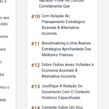
Narrador Pode-se Concluir
l, a
Corretamente Que
#10
Com Relação Ao
as que
Planejamento Estratégico
estão
Assinale A Alternativa
Incorreta
entre
#11
Benchmarking é Uma Analise
Estrategica Aprofundada Das
pais
Melhores Praticas
o
#12
Sobre Outras áreas Voltadas à
Economia Assinale A
eba
Alternativa Incorreta
#13
Justifique A Relação Do
itou o
Documento Com O Contexto
Histórico Especificado
eada
#14
Comente Sobre Um Dos