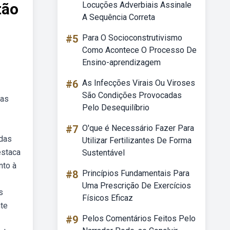
tão
Locuções Adverbiais Assinale
A Sequência Correta
#5
Para O Socioconstrutivismo
Como Acontece O Processo De
Ensino-aprendizagem
#6
As Infecções Virais Ou Viroses
São Condições Provocadas
 as
Pelo Desequilíbrio
#7
O'que é Necessário Fazer Para
 das
Utilizar Fertilizantes De Forma
estaca
Sustentável
nto à
#8
Princípios Fundamentais Para
Uma Prescrição De Exercícios
s
Físicos Eficaz
nte
#9
Pelos Comentários Feitos Pelo