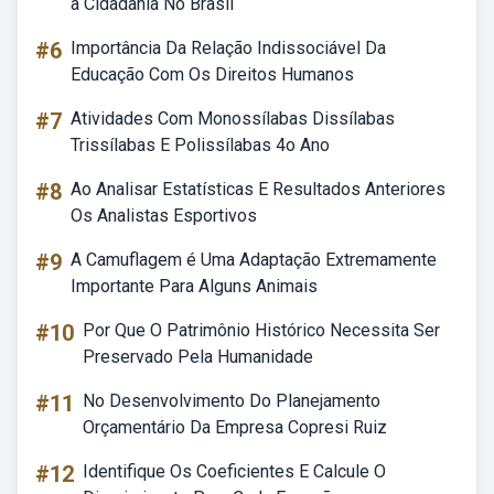
à Cidadania No Brasil
#6
Importância Da Relação Indissociável Da
Educação Com Os Direitos Humanos
#7
Atividades Com Monossílabas Dissílabas
Trissílabas E Polissílabas 4o Ano
#8
Ao Analisar Estatísticas E Resultados Anteriores
Os Analistas Esportivos
#9
A Camuflagem é Uma Adaptação Extremamente
Importante Para Alguns Animais
#10
Por Que O Patrimônio Histórico Necessita Ser
Preservado Pela Humanidade
#11
No Desenvolvimento Do Planejamento
Orçamentário Da Empresa Copresi Ruiz
#12
Identifique Os Coeficientes E Calcule O