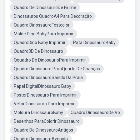
Quadro De DinossauroDe Fiume
Dinossauros QuadroA4 Para Decoração
Quadro DinossauroFestcolor
Molde Dino BabyPara Imprimir
QuadroDino Baby Imprimir
Pata DinossauroBaby
Quadro3D De Dinossauro
Qquadro De DinosaurioPara Imprimir
Quadro Dinossauro ParaQuarto De Crianças
Quadro DinossauroSaindo Da Praia
Papel DigitalDinossauro Baby
PosterDinossauro Para Imprimir
VetorDinossauro Para Imprimir
Moldura DinossauroBaby
Quadro DinossauroDe Vó
Desenhos ParaColorir Dinossauro
Quadro De DinossauroAntigos
Quadro DinossauroAvenida