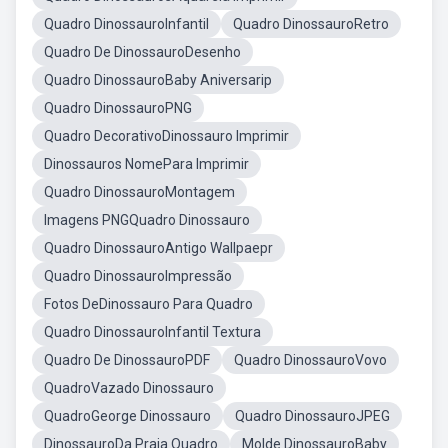
Quadro DinossauroInfantil
Quadro DinossauroRetro
Quadro De DinossauroDesenho
Quadro DinossauroBaby Aniversarip
Quadro DinossauroPNG
Quadro DecorativoDinossauro Imprimir
Dinossauros NomePara Imprimir
Quadro DinossauroMontagem
Imagens PNGQuadro Dinossauro
Quadro DinossauroAntigo Wallpaepr
Quadro DinossauroImpressão
Fotos DeDinossauro Para Quadro
Quadro DinossauroInfantil Textura
Quadro De DinossauroPDF
Quadro DinossauroVovo
QuadroVazado Dinossauro
QuadroGeorge Dinossauro
Quadro DinossauroJPEG
DinossauroDa Praia Quadro
Molde DinossauroBaby