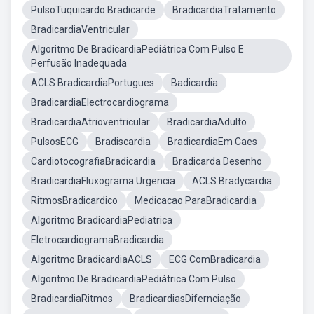
PulsoTuquicardo Bradicarde
BradicardiaTratamento
BradicardiaVentricular
Algoritmo De BradicardiaPediátrica Com Pulso E
Perfusão Inadequada
ACLS BradicardiaPortugues
Badicardia
BradicardiaElectrocardiograma
BradicardiaAtrioventricular
BradicardiaAdulto
PulsosECG
Bradiscardia
BradicardiaEm Caes
CardiotocografiaBradicardia
Bradicarda Desenho
BradicardiaFluxograma Urgencia
ACLS Bradycardia
RitmosBradicardico
Medicacao ParaBradicardia
Algoritmo BradicardiaPediatrica
EletrocardiogramaBradicardia
Algoritmo BradicardiaACLS
ECG ComBradicardia
Algoritmo De BradicardiaPediátrica Com Pulso
BradicardiaRitmos
BradicardiasDifernciação