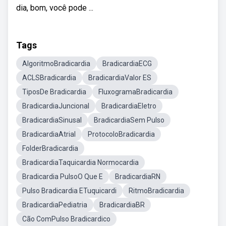
dia, bom, você pode ...
Tags
AlgoritmoBradicardia
BradicardiaECG
ACLSBradicardia
BradicardiaValor ES
TiposDe Bradicardia
FluxogramaBradicardia
BradicardiaJuncional
BradicardiaEletro
BradicardiaSinusal
BradicardiaSem Pulso
BradicardiaAtrial
ProtocoloBradicardia
FolderBradicardia
BradicardiaTaquicardia Normocardia
Bradicardia PulsoO Que E
BradicardiaRN
Pulso Bradicardia ETuquicardi
RitmoBradicardia
BradicardiaPediatria
BradicardiaBR
Cão ComPulso Bradicardico