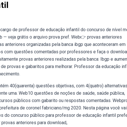
til
cargo de professor de educação infantil do concurso de nível m
 — veja grátis o arquivo prova pref. Web👉 provas anteriores
ovas anteriores organizadas pela banca ibgp que aconteceram em
os com questões comentadas por professores e faça o downlo
tuitamente provas anteriores realizadas pela banca: Ibgp e aume
e provas e gabaritos para melhorar. Professor da educação infa
hecimento.
ntém 40(quarenta) questões objetivas, com 4(quatro) alternativa
omente uma. Web10 questões de noções de saúde, saúde pública,
oncursos públicos com gabarito ou respostas comentadas. Webpr
 prefeitura de coronel fabriciano/mg 2020. Nesta página você vai
s do concurso público para professor de educação infantil prefe
 provas anteriores para download,.