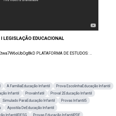
 I LEGISLAÇÃO EDUCACIONAL
vKtwa7W6oUbOg8kD PLATAFORMA DE ESTUDOS: ...
l
A FamíliaEducação Infantil
Prova EscolinhaEducação Infantil
ção Infantil
ProvaInfatil
Proval 2Educação Infantil
Simulado ParaEducação Infantil
Provas Infantil5
s
Apostila DeEducação Infantil
ão InfantilIDESG
Provas Educação InfantilPDF