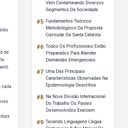
Vem Contaminando Diversos
Segmentos Da Sociedade
#5
Fundamentos Teóricos
Metodológicos Da Proposta
édio
Curricular De Santa Catarina.
#6
Todos Os Profissionais Estão
ad de
Preparados Para Atender
nte
Demandas Emergenciais
ntil.
#7
Uma Das Principais
Características Observadas Na
Epidemiologia Descritiva
s cada
#8
Na Nova Divisão Internacional
ovas
Do Trabalho Os Paises
Desenvolvidos Exercem
itura
#9
Tecendo Linguagens Língua