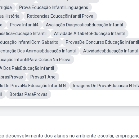
rigida
Prova Educação InfantilLinguagens
a História
Reticencias EducaçõInfantil Prova
ao
Prova Infantil4
Avaliação DiagnosticaEducação Infantil
nósticaEducação Infantil
Atividade AlfabetoEducação Infantil
ducação InfantilCom Gabarito
ProvasDe Concurso Educação Infantil
entação Dos AnimaisEducação Infantil
AtividadesEducação Infantil
cação InfantilPara Coloca Na Prova
IA Dos PaisEducação Infantil
brasProvas
Provas1 Ano
o De ProvaNa Educação Infantil N
Imagens De ProvaEducacao N Infa
il
Bordas ParaProvas
 ao desenvolvimento dos alunos no ambiente escolar, empregan