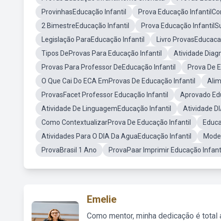
ProvinhasEducação Infantil
Prova Educação InfantilCor
2 BimestreEducação Infantil
Prova Educação InfantilSu
Legislação ParaEducação Infantil
Livro ProvasEducac
Tipos DeProvas Para Educação Infantil
Atividade Diag
Provas Para Professor DeEducação Infantil
Prova De E
O Que Cai Do ECA EmProvas De Educação Infantil
Alim
ProvasFacet Professor Educação Infantil
Aprovado Edu
Atividade De LinguagemEducação Infantil
Atividade D
Como ContextualizarProva De Educação Infantil
Educa
Atividades Para O DIA Da AguaEducação Infantil
Model
ProvaBrasil 1 Ano
ProvaPaar Imprimir Educação Infant
Emelie
Como mentor, minha dedicação é total