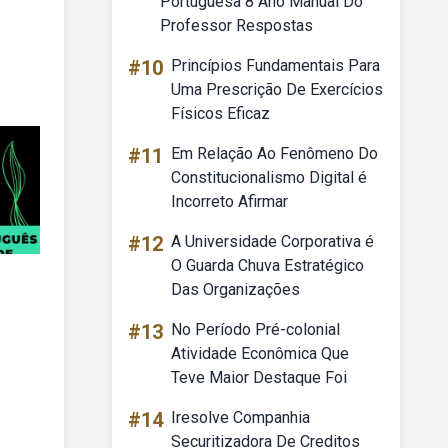
Portuguesa 8 Ano Manual Do
Professor Respostas
#10
Princípios Fundamentais Para
Uma Prescrição De Exercícios
Físicos Eficaz
#11
Em Relação Ao Fenômeno Do
Constitucionalismo Digital é
Incorreto Afirmar
#12
A Universidade Corporativa é
O Guarda Chuva Estratégico
Das Organizações
#13
No Período Pré-colonial
Atividade Econômica Que
Teve Maior Destaque Foi
#14
Iresolve Companhia
Securitizadora De Creditos