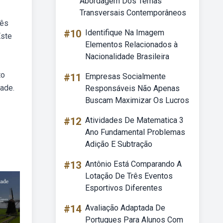
Abordagem Dos Temas
Transversais Contemporâneos
lês
#10
Identifique Na Imagem
Este
Elementos Relacionados à
Nacionalidade Brasileira
to
#11
Empresas Socialmente
dade.
Responsáveis Não Apenas
Buscam Maximizar Os Lucros
#12
Atividades De Matematica 3
Ano Fundamental Problemas
Adição E Subtração
#13
Antônio Está Comparando A
Lotação De Três Eventos
Esportivos Diferentes
#14
Avaliação Adaptada De
Portugues Para Alunos Com