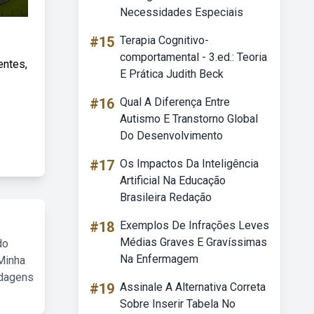
Necessidades Especiais
#15
Terapia Cognitivo-
comportamental - 3.ed.: Teoria
entes,
E Prática Judith Beck
#16
Qual A Diferença Entre
Autismo E Transtorno Global
Do Desenvolvimento
#17
Os Impactos Da Inteligência
Artificial Na Educação
Brasileira Redação
#18
Exemplos De Infrações Leves
Médias Graves E Gravíssimas
do
Na Enfermagem
Minha
rdagens
#19
Assinale A Alternativa Correta
Sobre Inserir Tabela No