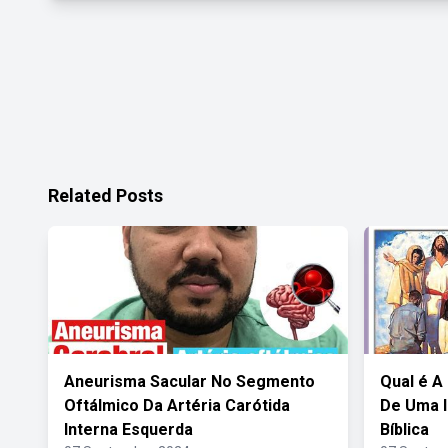
Related Posts
Aneurisma Sacular No Segmento
Qual é A 
Oftálmico Da Artéria Carótida
De Uma I
Interna Esquerda
Bíblica