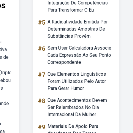
os
Integração De Competências
Para Transformar O Eu
#5
A Radioatividade Emitida Por
Determinadas Amostras De
Substâncias Provém
s
#6
Sem Usar Calculadora Associe
iva.
Cada Expressão Ao Seu Ponto
as de
Correspondente
triple
#7
Que Elementos Linguísticos
Webou
Foram Utilizados Pelo Autor
os
Para Gerar Humor
#8
Que Acontecimentos Devem
rande
Ser Relembrados No Dia
Internacional Da Mulher
a
#9
Materiais De Apoio Para
uma