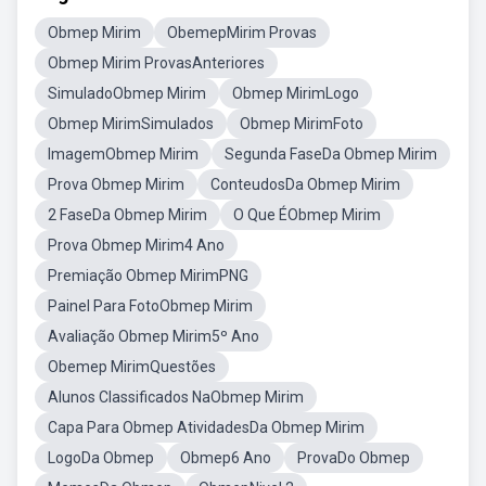
Obmep Mirim
ObemepMirim Provas
Obmep Mirim ProvasAnteriores
SimuladoObmep Mirim
Obmep MirimLogo
Obmep MirimSimulados
Obmep MirimFoto
ImagemObmep Mirim
Segunda FaseDa Obmep Mirim
Prova Obmep Mirim
ConteudosDa Obmep Mirim
2 FaseDa Obmep Mirim
O Que ÉObmep Mirim
Prova Obmep Mirim4 Ano
Premiação Obmep MirimPNG
Painel Para FotoObmep Mirim
Avaliação Obmep Mirim5º Ano
Obemep MirimQuestões
Alunos Classificados NaObmep Mirim
Capa Para Obmep AtividadesDa Obmep Mirim
LogoDa Obmep
Obmep6 Ano
ProvaDo Obmep