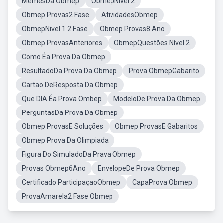
MemesDa Obmep
ObmepNivel 2
Obmep Provas2 Fase
AtividadesObmep
ObmepNivel 1 2 Fase
Obmep Provas8 Ano
Obmep ProvasAnteriores
ObmepQuestões Nível 2
Como Éa Prova Da Obmep
ResultadoDa Prova Da Obmep
Prova ObmepGabarito
Cartao DeResposta Da Obmep
Que DIA Éa Prova Ombep
ModeloDe Prova Da Obmep
PerguntasDa Prova Da Obmep
Obmep ProvasE Soluções
Obmep ProvasE Gabaritos
Obmep Prova Da Olimpiada
Figura Do SimuladoDa Prava Obmep
Provas Obmep6Ano
EnvelopeDe Prova Obmep
Certificado ParticipaçaoObmep
CapaProva Obmep
ProvaAmarela2 Fase Obmep