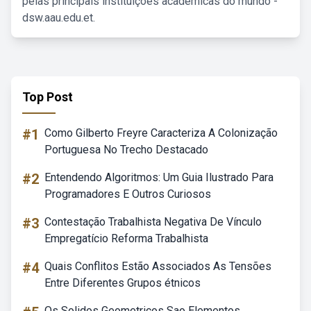
pelas principais instituições acadêmicas do mundo -
dsw.aau.edu.et.
Top Post
#1
Como Gilberto Freyre Caracteriza A Colonização
Portuguesa No Trecho Destacado
#2
Entendendo Algoritmos: Um Guia Ilustrado Para
Programadores E Outros Curiosos
#3
Contestação Trabalhista Negativa De Vínculo
Empregatício Reforma Trabalhista
#4
Quais Conflitos Estão Associados As Tensões
Entre Diferentes Grupos étnicos
Os Solidos Geometricos Sao Elementos