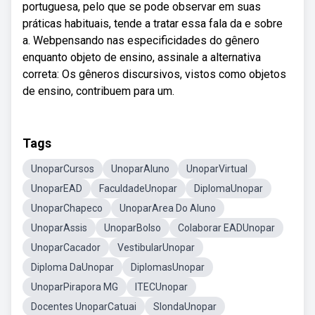
portuguesa, pelo que se pode observar em suas
práticas habituais, tende a tratar essa fala da e sobre
a. Webpensando nas especificidades do gênero
enquanto objeto de ensino, assinale a alternativa
correta: Os gêneros discursivos, vistos como objetos
de ensino, contribuem para um.
Tags
UnoparCursos
UnoparAluno
UnoparVirtual
UnoparEAD
FaculdadeUnopar
DiplomaUnopar
UnoparChapeco
UnoparArea Do Aluno
UnoparAssis
UnoparBolso
Colaborar EADUnopar
UnoparCacador
VestibularUnopar
Diploma DaUnopar
DiplomasUnopar
UnoparPirapora MG
ITECUnopar
Docentes UnoparCatuai
SlondaUnopar