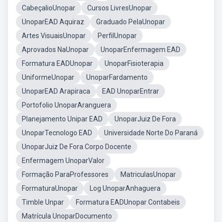
CabeçalioUnopar
Cursos LivresUnopar
UnoparEAD Aquiraz
Graduado PelaUnopar
Artes VisuaisUnopar
PerfilUnopar
Aprovados NaUnopar
UnoparEnfermagem EAD
Formatura EADUnopar
UnoparFisioterapia
UniformeUnopar
UnoparFardamento
UnoparEAD Arapiraca
EAD UnoparEntrar
Portofolio UnoparAranguera
Planejamento Unipar EAD
UnoparJuiz De Fora
UnoparTecnologo EAD
Universidade Norte Do Paraná
UnoparJuiz De Fora Corpo Docente
Enfermagem UnoparValor
Formação ParaProfessores
MatriculasUnopar
FormaturaUnopar
Log UnoparAnhaguera
Timble Unpar
Formatura EADUnopar Contabeis
Matrícula UnoparDocumento