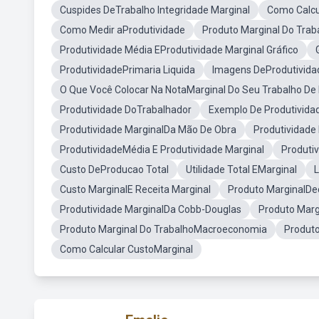
Cuspides DeTrabalho Integridade Marginal
Como Calcu
Como Medir aProdutividade
Produto Marginal Do Trab
Produtividade Média EProdutividade Marginal Gráfico
ProdutividadePrimaria Liquida
Imagens DeProdutivida
O Que Você Colocar Na NotaMarginal Do Seu Trabalho De
Produtividade DoTrabalhador
Exemplo De Produtividad
Produtividade MarginalDa Mão De Obra
Produtividade
ProdutividadeMédia E Produtividade Marginal
Produti
Custo DeProducao Total
Utilidade Total EMarginal
L
Custo MarginalE Receita Marginal
Produto MarginalDe
Produtividade MarginalDa Cobb-Douglas
Produto Marg
Produto Marginal Do TrabalhoMacroeconomia
Produto
Como Calcular CustoMarginal