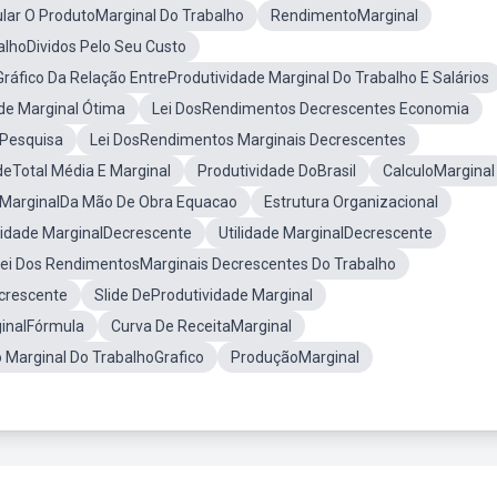
lar O ProdutoMarginal Do Trabalho
RendimentoMarginal
alhoDividos Pelo Seu Custo
Gráfico Da Relação EntreProdutividade Marginal Do Trabalho E Salários
de Marginal Ótima
Lei DosRendimentos Decrescentes Economia
 Pesquisa
Lei DosRendimentos Marginais Decrescentes
eTotal Média E Marginal
Produtividade DoBrasil
CalculoMarginal
 MarginalDa Mão De Obra Equacao
Estrutura Organizacional
vidade MarginalDecrescente
Utilidade MarginalDecrescente
ei Dos RendimentosMarginais Decrescentes Do Trabalho
crescente
Slide DeProdutividade Marginal
inalFórmula
Curva De ReceitaMarginal
 Marginal Do TrabalhoGrafico
ProduçãoMarginal