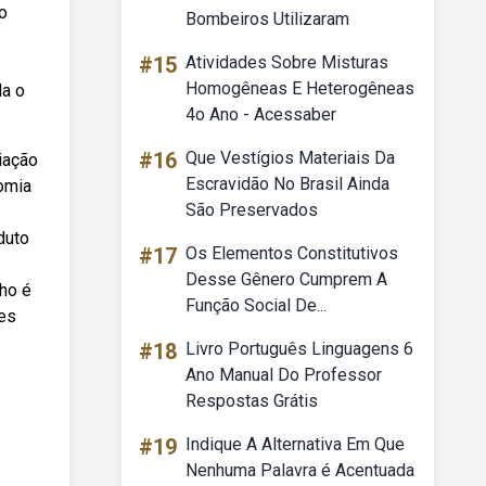
ão
Bombeiros Utilizaram
#15
Atividades Sobre Misturas
Homogêneas E Heterogêneas
da o
4o Ano - Acessaber
#16
Que Vestígios Materiais Da
iação
Escravidão No Brasil Ainda
nomia
São Preservados
duto
#17
Os Elementos Constitutivos
Desse Gênero Cumprem A
lho é
Função Social De...
res
#18
Livro Português Linguagens 6
Ano Manual Do Professor
Respostas Grátis
#19
Indique A Alternativa Em Que
Nenhuma Palavra é Acentuada