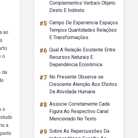
Complementos Verbais Objeto
Direto E Indireto
#5
Campo De Experiencia Espaços
Tempos Quantidades Relações
a ao
E Transformações
os
urto
#6
Qual A Relação Existente Entre
e o
Recursos Naturais E
Dependência Econômica
o da
#7
No Presente Observa-se
do
Crescente Atenção Aos Efeitos
Da Atividade Humana
#8
Associe Corretamente Cada
s o
Figura Ao Respectivo Canal
estudo
Mencionado No Texto
mo a
#9
Sobre As Repercussões Da
speito