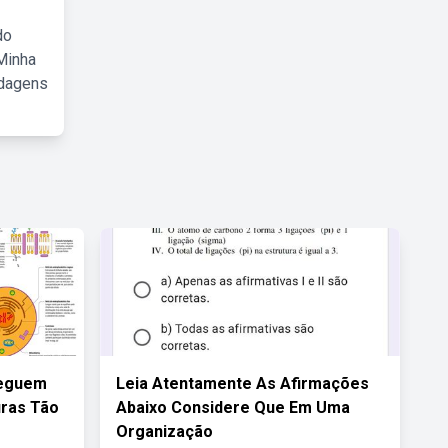
do
Minha
rdagens
seguem
Leia Atentamente As Afirmações
uras Tão
Abaixo Considere Que Em Uma
Organização