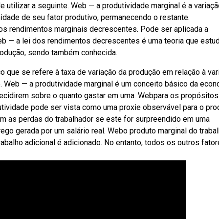
e utilizar a seguinte. Web — a produtividade marginal é a variaç
dade de seu fator produtivo, permanecendo o restante.
os rendimentos marginais decrescentes. Pode ser aplicada a
Web — a lei dos rendimentos decrescentes é uma teoria que estu
rodução, sendo também conhecida.
 que se refere à taxa de variação da produção em relação à var
l é. Web — a produtividade marginal é um conceito básico da eco
 decidirem sobre o quanto gastar em uma. Webpara os propósitos
utividade pode ser vista como uma proxie observável para o pro
am as perdas do trabalhador se este for surpreendido em uma
ego gerada por um salário real. Webo produto marginal do traba
alho adicional é adicionado. No entanto, todos os outros fato