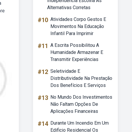
Independência Escolha As
a
Alternativas Corretas
bre
#10
Atividades Corpo Gestos E
Movimentos Na Educação
Infantil Para Imprimir
#11
A Escrita Possibilitou A
Humanidade Armazenar E
Transmitir Experiências
#12
Seletividade E
Distributividade Na Prestação
Dos Benefícios E Serviços
#13
No Mundo Dos Investimentos
Não Faltam Opções De
Aplicações Financeiras
#14
Durante Um Incendio Em Um
Edificio Residencial Os