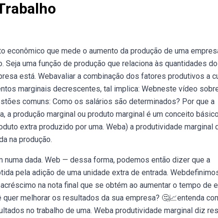
Trabalho
eito econômico que mede o aumento da produção de uma empres
elo. Seja uma função de produção que relaciona às quantidades d
presa está. Webavaliar a combinação dos fatores produtivos a c
entos marginais decrescentes, tal implica: Webneste vídeo sobr
uestões comuns: Como os salários são determinados? Por que a
 a produção marginal ou produto marginal é um conceito básic
oduto extra produzido por uma. Weba) a produtividade marginal 
ada na produção.
em numa dada. Web — dessa forma, podemos então dizer que a
btida pela adição de uma unidade extra de entrada. Webdefinimo
o acréscimo na nota final que se obtém ao aumentar o tempo de 
ê quer melhorar os resultados da sua empresa? 🤔📈entenda co
ultados no trabalho de uma. Weba produtividade marginal diz re