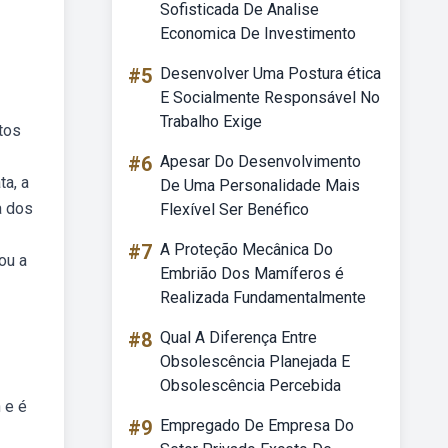
Sofisticada De Analise
Economica De Investimento
#5
Desenvolver Uma Postura ética
E Socialmente Responsável No
Trabalho Exige
tos
#6
Apesar Do Desenvolvimento
ta, a
De Uma Personalidade Mais
a dos
Flexível Ser Benéfico
#7
A Proteção Mecânica Do
ou a
Embrião Dos Mamíferos é
Realizada Fundamentalmente
#8
Qual A Diferença Entre
Obsolescência Planejada E
Obsolescência Percebida
 e é
#9
Empregado De Empresa Do