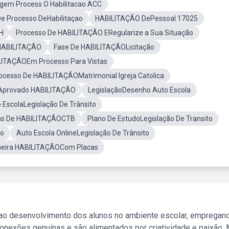
gem Process O Habilitacao ACC
e Processo DeHabilitaçao
HABILITAÇÃO DePessoal 17025
H
Processo De HABILITAÇÃO ERegularize a Sua Situação
ABILITAÇÃO
Fase De HABILITAÇÃOLicitação
LITAÇÃOEm Processo Para Vistas
ocesso De HABILITAÇÃOMatrimonial Igreja Catolica
 Aprovado HABILITAÇÃO
LegislaçãoDesenho Auto Escola
 EscolaLegislação De Trânsito
as De HABILITAÇÃOCTB
Plano De EstudoLegislação De Transito
to
Auto Escola OnlineLegislação De Trânsito
meira HABILITAÇÃOCom Placas
 ao desenvolvimento dos alunos no ambiente escolar, empregan
nexões genuínas e são alimentados por criatividade e paixão. 