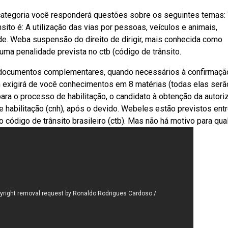
categoria você responderá questões sobre os seguintes temas
nsito é: A utilização das vias por pessoas, veículos e animais,
de. Weba suspensão do direito de dirigir, mais conhecida como
 uma penalidade prevista no ctb (código de trânsito.
s documentos complementares, quando necessários à confirmaçã
n exigirá de você conhecimentos em 8 matérias (todas elas serã
ara o processo de habilitação, o candidato à obtenção da autori
de habilitação (cnh), após o devido. Webeles estão previstos ent
 código de trânsito brasileiro (ctb). Mas não há motivo para qua