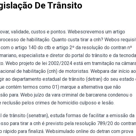
gislação De Trânsito
renovar, validade, custos e pontos. Webescrevemos um artigo
rocesso de habilitação. Quanto custa tirar a cnh? Webos requisi
 com o artigo 140 do ctb e artigo 2º da resolução do contran nº
iano, especialista e diretor do portal do trânsito e da tecnoda
to. Webo projeto de lei 2002/2024 está em tramitação na câmar
acional de habilitação (cnh) de motoristas. Webpara dar início ao
gir ao departamento estadual de trânsito (detran) do seu estado 
e contém termos como 01) marque a alternativa que não
são para. Webo juízo da vara criminal de barcarena condenou o
de reclusão pelos crimes de homicídio culposo e lesão.
 de trânsito (senatran), estuda formas de facilitar a emissão da
esso para tirar a cnh é previsto pela resolução 789/20 do contran
 rápido para finalizá. Websimulado online do detran com prova