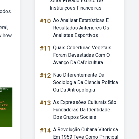
Setor Privado Exceto De
Instituições Financeiras
todos.
#10
Ao Analisar Estatísticas E
ral,
Resultados Anteriores Os
Analistas Esportivos
ty how
#11
Quais Coberturas Vegetais
Foram Devastadas Com O
Avanço Da Cafeicultura
#12
Nao Diferentemente Da
Sociologia Da Ciencia Politica
Ou Da Antropologia
#13
As Expressões Culturais São
Fundadoras Da Identidade
Dos Grupos Sociais
#14
A Revolução Cubana Vitoriosa
Em 1959 Teve Como Principal