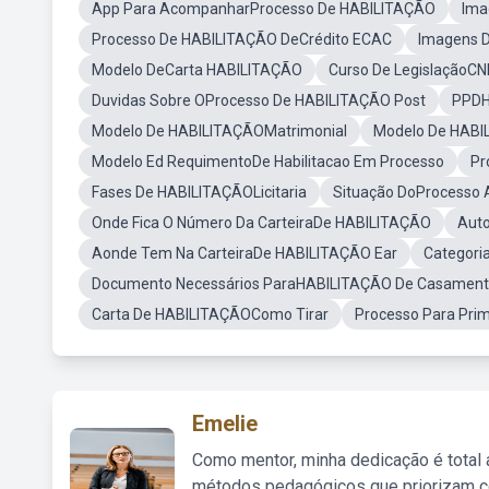
App Para AcompanharProcesso De HABILITAÇÃO
Ima
Processo De HABILITAÇÃO DeCrédito ECAC
Imagens D
Modelo DeCarta HABILITAÇÃO
Curso De LegislaçãoCN
Duvidas Sobre OProcesso De HABILITAÇÃO Post
PPDH
Modelo De HABILITAÇÃOMatrimonial
Modelo De HABI
Modelo Ed RequimentoDe Habilitacao Em Processo
Pr
Fases De HABILITAÇÃOLicitaria
Situação DoProcesso
Onde Fica O Número Da CarteiraDe HABILITAÇÃO
Auto
Aonde Tem Na CarteiraDe HABILITAÇÃO Ear
Categori
Documento Necessários ParaHABILITAÇÃO De Casamen
Carta De HABILITAÇÃOComo Tirar
Processo Para Pri
Emelie
Como mentor, minha dedicação é total
métodos pedagógicos que priorizam co