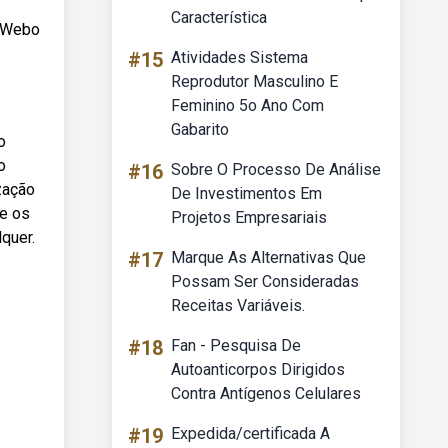
Característica
: Webo
#15
Atividades Sistema
Reprodutor Masculino E
Feminino 5o Ano Com
Gabarito
o
o
#16
Sobre O Processo De Análise
zação
De Investimentos Em
re os
Projetos Empresariais
lquer.
#17
Marque As Alternativas Que
Possam Ser Consideradas
Receitas Variáveis.
#18
Fan - Pesquisa De
Autoanticorpos Dirigidos
Contra Antígenos Celulares
#19
Expedida/certificada A