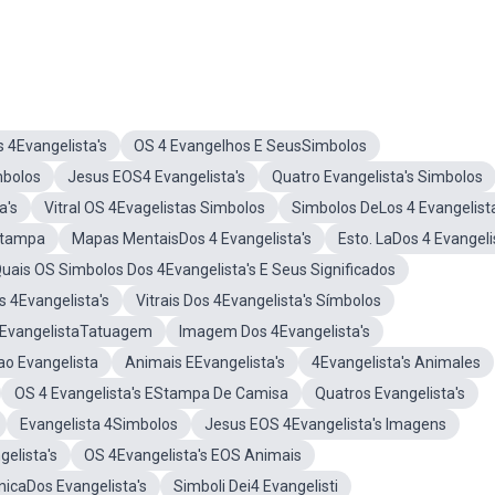
 4Evangelista's
OS 4 Evangelhos E SeusSimbolos
mbolos
Jesus EOS4 Evangelista's
Quatro Evangelista's Simbolos
a's
Vitral OS 4Evagelistas Simbolos
Simbolos DeLos 4 Evangelista
 Stampa
Mapas MentaisDos 4 Evangelista's
Esto. LaDos 4 Evangeli
uais OS Simbolos Dos 4Evangelista's E Seus Significados
 4Evangelista's
Vitrais Dos 4Evangelista's Símbolos
 EvangelistaTatuagem
Imagem Dos 4Evangelista's
o Evangelista
Animais EEvangelista's
4Evangelista's Animales
OS 4 Evangelista's EStampa De Camisa
Quatros Evangelista's
Evangelista 4Simbolos
Jesus EOS 4Evangelista's Imagens
elista's
OS 4Evangelista's EOS Animais
icaDos Evangelista's
Simboli Dei4 Evangelisti