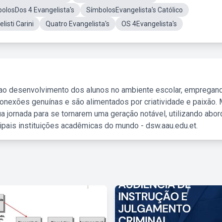
losDos 4 Evangelista's
SímbolosEvangelista's Católico
listi Carini
Quatro Evangelista's
OS 4Evangelista's
 ao desenvolvimento dos alunos no ambiente escolar, empregan
nexões genuínas e são alimentados por criatividade e paixão. 
a jornada para se tornarem uma geração notável, utilizando abo
ipais instituições acadêmicas do mundo - dsw.aau.edu.et.