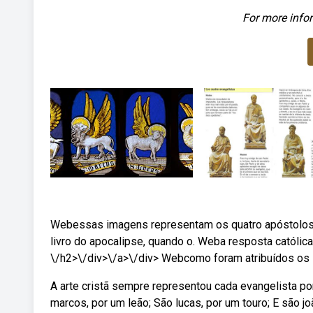
For more infor
Webessas imagens representam os quatro apóstolos e
livro do apocalipse, quando o. Weba resposta católic
\/h2>\/div>\/a>\/div> Webcomo foram atribuídos os
A arte cristã sempre representou cada evangelista p
marcos, por um leão; São lucas, por um touro; E são 