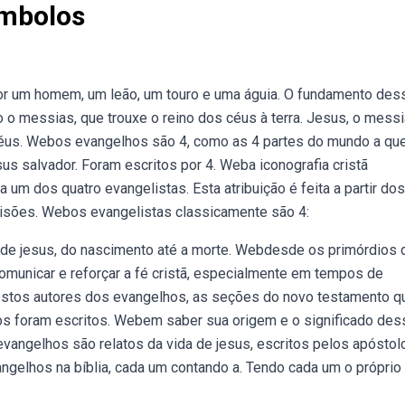
ímbolos
por um homem, um leão, um touro e uma águia. O fundamento des
 o messias, que trouxe o reino dos céus à terra. Jesus, o messi
 céus. Webos evangelhos são 4, como as 4 partes do mundo a qu
us salvador. Foram escritos por 4. Weba iconografia cristã
 um dos quatro evangelistas. Esta atribuição é feita a partir dos
visões. Webos evangelistas classicamente são 4:
a de jesus, do nascimento até a morte. Webdesde os primórdios 
comunicar e reforçar a fé cristã, especialmente em tempos de
ostos autores dos evangelhos, as seções do novo testamento q
hos foram escritos. Webem saber sua origem e o significado de
evangelhos são relatos da vida de jesus, escritos pelos apóstol
gelhos na bíblia, cada um contando a. Tendo cada um o próprio