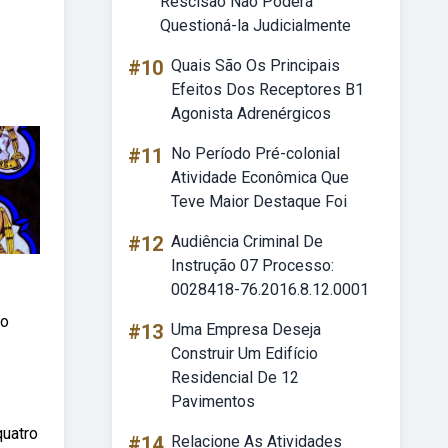
Rescisão Não Poderá
Questioná-la Judicialmente
#10
Quais São Os Principais
Efeitos Dos Receptores B1
Agonista Adrenérgicos
#11
No Período Pré-colonial
Atividade Econômica Que
Teve Maior Destaque Foi
#12
Audiência Criminal De
Instrução 07 Processo:
0028418-76.2016.8.12.0001
No
#13
Uma Empresa Deseja
Construir Um Edifício
Residencial De 12
Pavimentos
quatro
#14
Relacione As Atividades