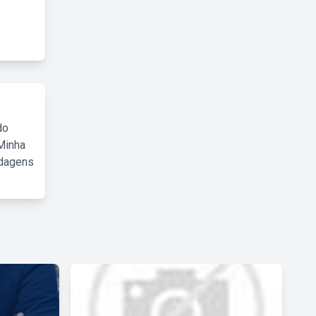
do
Minha
rdagens