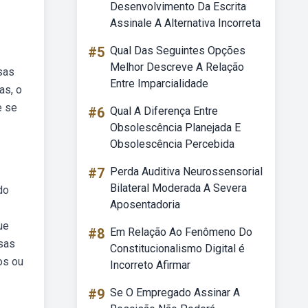
Desenvolvimento Da Escrita
Assinale A Alternativa Incorreta
#5
Qual Das Seguintes Opções
Melhor Descreve A Relação
sas
Entre Imparcialidade
as, o
e se
#6
Qual A Diferença Entre
Obsolescência Planejada E
Obsolescência Percebida
#7
Perda Auditiva Neurossensorial
Bilateral Moderada A Severa
do
Aposentadoria
ue
#8
Em Relação Ao Fenômeno Do
ssas
Constitucionalismo Digital é
os ou
Incorreto Afirmar
#9
Se O Empregado Assinar A