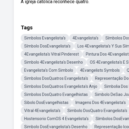
A igreja católica reconhece quatro.
Tags
Simbolos Evangelista's
4Evangelista's
Símbolos Dos
Símbolo DosEvangelista's
Los 4Evangelista's Y Sus Sí
4Evangelista's Vitral Pinderest
Pintura Dos 4Evangelist
Simbolo 4Evangelista's Desenho
OS 4Evangelista's E
Evangelista's Com Simbolo
4Evangelists Symbols
Q
Simbolos DosQuatros Evangelista's
Representação Dos
Simbolos DosQuatros Evangelista's Anjo
Simbolia Dos
Simbolos DosQuatro Evangelhistas
Simbolo DeSao Joa
Sibolo DosEvangelhistas
Imagens Dos 4Evangelista's
Vitral 4Evangelista's
Simbolo DosQuatro Evangelista's
Hostensorio ComOS 4 Evangelista's
Símbolos DosEvang
Simbolo DosEvangelista's Desenho
Representação Icon