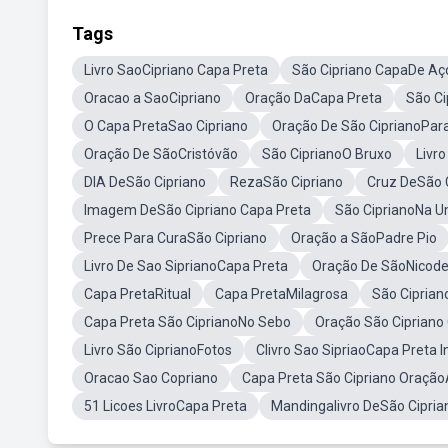
Tags
Livro SaoCipriano Capa Preta
São Cipriano CapaDe Aç
Oracao a SaoCipriano
Oração DaCapa Preta
São C
O Capa PretaSao Cipriano
Oração De São CiprianoPar
Oração De SãoCristóvão
São CiprianoO Bruxo
Livro
DIA DeSão Cipriano
RezaSão Cipriano
Cruz DeSão 
Imagem DeSão Cipriano Capa Preta
São CiprianoNa 
Prece Para CuraSão Cipriano
Oração a SãoPadre Pio
Livro De Sao SiprianoCapa Preta
Oração De SãoNicod
Capa PretaRitual
Capa PretaMilagrosa
São Ciprian
Capa Preta São CiprianoNo Sebo
Oração São Cipriano
Livro São CiprianoFotos
Clivro Sao SipriaoCapa Preta In
Oracao Sao Copriano
Capa Preta São Cipriano Oraç
51 Licoes LivroCapa Preta
Mandingalivro DeSão Cipria