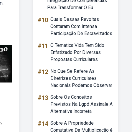
Integração De Competências
m.
Para Transformar O Eu
#10
Quais Dessas Revoltas
Contaram Com Intensa
Participação De Escravizados
#11
O Tematica Vida Tem Sido
Enfatizado Por Diversas
Propostas Curriculares
#12
No Que Se Refere As
Diretrizes Curriculares
Nacionais Podemos Observar
#13
Sobre Os Conceitos
Previstos Na Lgpd Assinale A
Alternativa Incorreta
#14
Sobre A Propriedade
e
Comutativa Da Multiplicação é