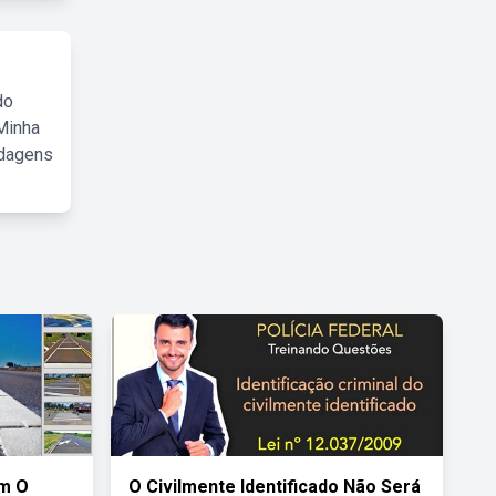
do
Minha
rdagens
m O
O Civilmente Identificado Não Será