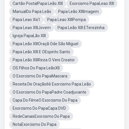
Cartão PostalPapa Leão XIII
Exorcismo PapaLeao XIII
ManualDo Papa Leão
Papa Leão XIIIImagem
Papa Leao Xiii1
Papa Leao XIIIPompa
Papa Leao XIIIJovem
Papa Leão XIII ETerezinha
Igreja PapaLão XIII
Papa Leão XIIIOraçã Ode São Miguel
Papa Leão XIII E OEspirito Santo
Papa Leão XIIIReza O Veni Creator
OS Filhos Do Papa LeãoXII
O Exorcismo Do PapaMascara
Receita De Oração66 Exorcismo Papa Leão
O Exorcismo Do PapaPadre Coadjuvante
Capa Do FilmeO Exorcismo Do Papa
Exorcismo Do PapaCapa DVD
RedeCanaisExorcismo Do Papa
NotaExorcismo Do Papa