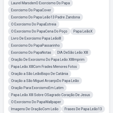
Laurel MarsdenO Exorcismo Do Papa
Exorcismo Do PapaCover
Exorcismo Do Papa Leão13 Padre Zandona
O Exorcismo Do PapaEstreia
O Exorcismo Do PapaCena Do Poço
Papa LeãoX
Livro De Exorcismo Papa LeãoIII
Exorcismo Do PapaPassarinho
Exorcismo Do PapaNotas
DIA DeSão Leão XIII
Oração De Exorcismo Do Papa Leão XIIIImprim
Papa Leão XIIICom Frades Menores Fotos
Oração a São LeãoBispo De Catânia
Oração a São Miguel ArcanjoDo Papa Leão
Oração Para ExorcismoEm Latim
Papa Leão XIII Sobre OSagrado Coração De Jesus
O Exorcismo Do PapaWallpaper
Imagens De OraçãoCom Leão
Frases De Papa Leão13