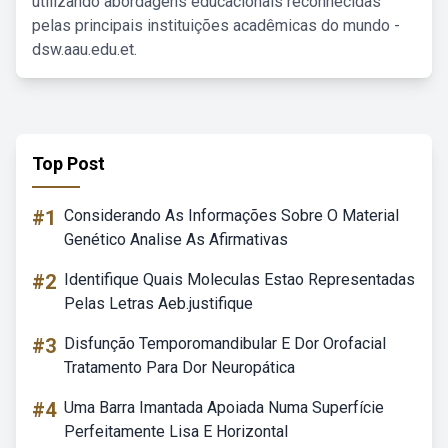
utilizando abordagens educacionais reconhecidas
pelas principais instituições acadêmicas do mundo -
dsw.aau.edu.et.
Top Post
#1
Considerando As Informações Sobre O Material
Genético Analise As Afirmativas
#2
Identifique Quais Moleculas Estao Representadas
Pelas Letras Aeb.justifique
#3
Disfunção Temporomandibular E Dor Orofacial
Tratamento Para Dor Neuropática
#4
Uma Barra Imantada Apoiada Numa Superfície
Perfeitamente Lisa E Horizontal