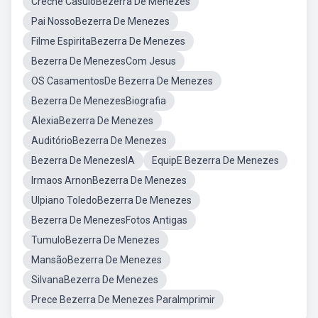
Creche CasuloBezerra De Menezes
Pai NossoBezerra De Menezes
Filme EspiritaBezerra De Menezes
Bezerra De MenezesCom Jesus
OS CasamentosDe Bezerra De Menezes
Bezerra De MenezesBiografia
AlexiaBezerra De Menezes
AuditórioBezerra De Menezes
Bezerra De MenezesIA
EquipE Bezerra De Menezes
Irmaos ArnonBezerra De Menezes
Ulpiano ToledoBezerra De Menezes
Bezerra De MenezesFotos Antigas
TumuloBezerra De Menezes
MansãoBezerra De Menezes
SilvanaBezerra De Menezes
Prece Bezerra De Menezes ParaImprimir