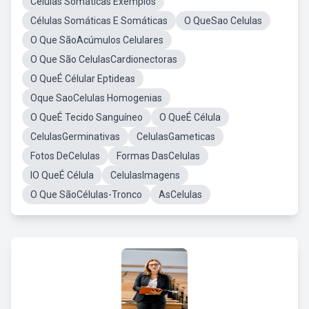
Células Somáticas Exemplos
Células Somáticas E Somáticas
O QueSao Celulas
O Que SãoAcúmulos Celulares
O Que São CelulasCardionectoras
O QueÉ Célular Eptideas
Oque SaoCelulas Homogenias
O QueÉ Tecido Sanguíneo
O QueÉ Célula
CelulasGerminativas
CelulasGameticas
Fotos DeCelulas
Formas DasCelulas
lO QueÉ Célula
CelulasImagens
O Que SãoCélulas-Tronco
AsCelulas