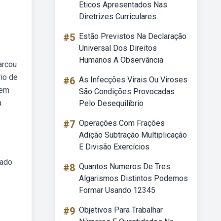
Eticos Apresentados Nas
Diretrizes Curriculares
#5
Estão Previstos Na Declaração
Universal Dos Direitos
Humanos A Observância
arcou
io de
#6
As Infecções Virais Ou Viroses
 em
São Condições Provocadas
a
Pelo Desequilíbrio
#7
Operações Com Frações
Adição Subtração Multiplicação
E Divisão Exercícios
tado
#8
Quantos Numeros De Tres
Algarismos Distintos Podemos
Formar Usando 12345
#9
Objetivos Para Trabalhar