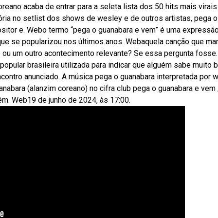
eano acaba de entrar para a seleta lista dos 50 hits mais virais
ória no setlist dos shows de wesley e de outros artistas, pega o
ositor e. Webo termo “pega o guanabara e vem” é uma expressã
, que se popularizou nos últimos anos. Webaquela canção que ma
o ou um outro acontecimento relevante? Se essa pergunta fosse.
pular brasileira utilizada para indicar que alguém sabe muito 
ncontro anunciado. A música pega o guanabara interpretada por 
anabara (alanzim coreano) no cifra club pega o guanabara e vem 
ém. Web19 de junho de 2024, às 17:00.