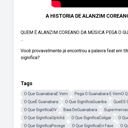
A HISTORIA DE ALANZIM COREAN
QUEM É ALANZIM COREANO DA MÚSICA PEGA O GU
...
Você provavelmente já encontrou a palavra feat em t
significa?
Tags
O Que GuanabaraE Vem
Pega O Guanabara E VemO Qu
O QueÉ Guanabara
O Que SignificaGuariba
QueES 
O Que SignificaDV
Baia DeGuanabara
Supermerca
O Que SignificaOptchá
O Que SignificaColigar
O Que
O Que SignificaPecege
O Que SignificaEn Fase
O Qu