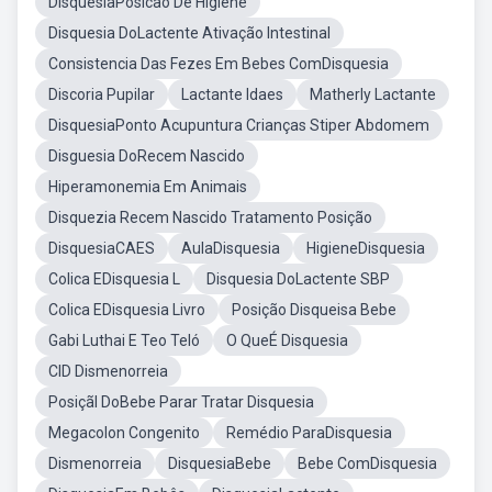
DisquesiaPosicao De Higiene
Disquesia DoLactente Ativação Intestinal
Consistencia Das Fezes Em Bebes ComDisquesia
Discoria Pupilar
Lactante Idaes
Matherly Lactante
DisquesiaPonto Acupuntura Crianças Stiper Abdomem
Disguesia DoRecem Nascido
Hiperamonemia Em Animais
Disquezia Recem Nascido Tratamento Posição
DisquesiaCAES
AulaDisquesia
HigieneDisquesia
Colica EDisquesia L
Disquesia DoLactente SBP
Colica EDisquesia Livro
Posição Disqueisa Bebe
Gabi Luthai E Teo Teló
O QueÉ Disquesia
CID Dismenorreia
Posiçãl DoBebe Parar Tratar Disquesia
Megacolon Congenito
Remédio ParaDisquesia
Dismenorreia
DisquesiaBebe
Bebe ComDisquesia