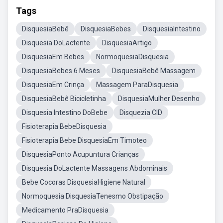
Tags
DisquesiaBebê
DisquesiaBebes
DisquesiaIntestino
Disquesia DoLactente
DisquesiaArtigo
DisquesiaEm Bebes
NormoquesiaDisquesia
DisquesiaBebes 6 Meses
DisquesiaBebê Massagem
DisquesiaEm Crinça
Massagem ParaDisquesia
DisquesiaBebê Bicicletinha
DisquesiaMulher Desenho
Disquesia Intestino DoBebe
Disquezia CID
Fisioterapia BebeDisquesia
Fisioterapia Bebe DisquesiaEm Timoteo
DisquesiaPonto Acupuntura Crianças
Disquesia DoLactente Massagens Abdominais
Bebe Cocoras DisquesiaHigiene Natural
Normoquesia DisquesiaTenesmo Obstipação
Medicamento PraDisquesia