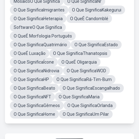
MosaicoO Que Significa
O Que SignificaNr
O Que SignificaImigrantes
O Que SignificaKakegurui
O Que SignificaHeterapia
O QueÉ Candomblé
SoftwareO Que Significa
O QueÉ Morfologia Português
O Que SignificaQuatrimário
O Que SignificaEstado
O QueÉ Luxação
O Que SignificaThanatopsis
O Que SignificaÍcone
O QueÉ Oligarquia
O Que SignificaNidrovia
O Que SignificaWOD
O Que SignificaHP
O Que SignificaRá-Tim-Bum
O Que SignificaBeato
O Que SignificaEscangalhado
O Que SignificaNFT
O Que SignificaMaria
O Que SignificaGêmeos
O Que SignificaOrlanda
O Que SignificaHome
O Que SignificaUm Pilar