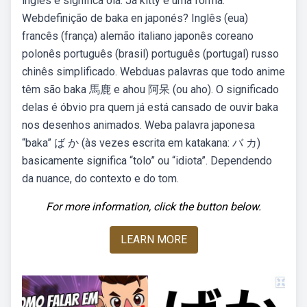
inglês e significa olá. Já kitty é uma forma.
Webdefinição de baka en japonés? Inglês (eua)
francês (frança) alemão italiano japonês coreano
polonês português (brasil) português (portugal) russo
chinês simplificado. Webduas palavras que todo anime
têm são baka 馬鹿 e ahou 阿呆 (ou aho). O significado
delas é óbvio pra quem já está cansado de ouvir baka
nos desenhos animados. Weba palavra japonesa
“baka” ば か (às vezes escrita em katakana: バ カ)
basicamente significa “tolo” ou “idiota”. Dependendo
da nuance, do contexto e do tom.
For more information, click the button below.
LEARN MORE