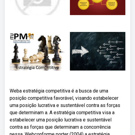
Weba estratégia competitiva é a busca de uma
posição competitiva favorável, visando estabelecer
uma posição lucrativa e sustentável contra as forças
que determinam a. A estratégia competitiva visa a
estabelecer uma posição lucrativa e sustentável
contra as forças que determinam a concorrência
nessa. Webconforme porter (2004) a estratégia