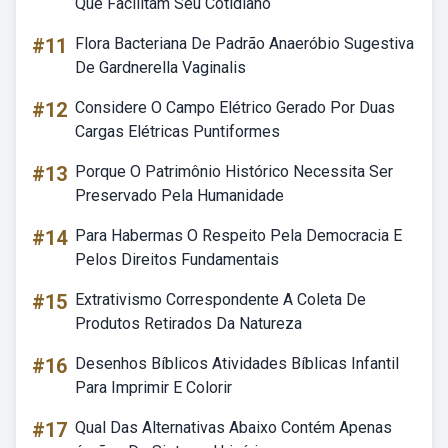
Que Facilitam Seu Cotidiano
#11
Flora Bacteriana De Padrão Anaeróbio Sugestiva
De Gardnerella Vaginalis
#12
Considere O Campo Elétrico Gerado Por Duas
Cargas Elétricas Puntiformes
#13
Porque O Patrimônio Histórico Necessita Ser
Preservado Pela Humanidade
#14
Para Habermas O Respeito Pela Democracia E
Pelos Direitos Fundamentais
#15
Extrativismo Correspondente A Coleta De
Produtos Retirados Da Natureza
#16
Desenhos Bíblicos Atividades Bíblicas Infantil
Para Imprimir E Colorir
#17
Qual Das Alternativas Abaixo Contém Apenas