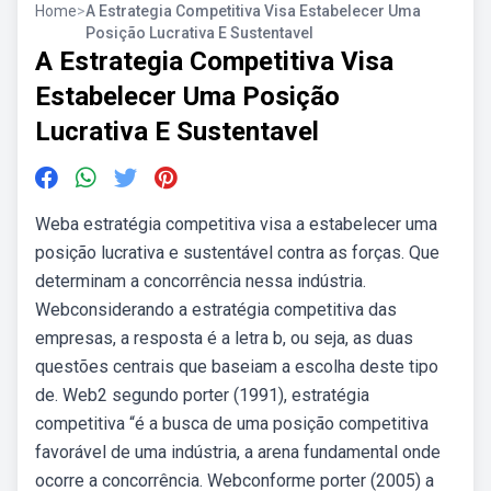
Home
>
A Estrategia Competitiva Visa Estabelecer Uma
Posição Lucrativa E Sustentavel
A Estrategia Competitiva Visa
Estabelecer Uma Posição
Lucrativa E Sustentavel
Weba estratégia competitiva visa a estabelecer uma
posição lucrativa e sustentável contra as forças. Que
determinam a concorrência nessa indústria.
Webconsiderando a estratégia competitiva das
empresas, a resposta é a letra b, ou seja, as duas
questões centrais que baseiam a escolha deste tipo
de. Web2 segundo porter (1991), estratégia
competitiva “é a busca de uma posição competitiva
favorável de uma indústria, a arena fundamental onde
ocorre a concorrência. Webconforme porter (2005) a