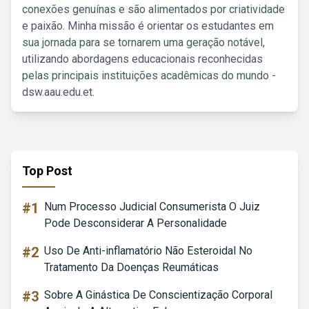
conexões genuínas e são alimentados por criatividade
e paixão. Minha missão é orientar os estudantes em
sua jornada para se tornarem uma geração notável,
utilizando abordagens educacionais reconhecidas
pelas principais instituições acadêmicas do mundo -
dsw.aau.edu.et.
Top Post
#1
Num Processo Judicial Consumerista O Juiz
Pode Desconsiderar A Personalidade
#2
Uso De Anti-inflamatório Não Esteroidal No
Tratamento Da Doenças Reumáticas
#3
Sobre A Ginástica De Conscientização Corporal