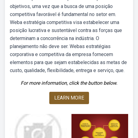
objetivos, uma vez que a busca de uma posição
competitiva favorável é fundamental no setor em.
Weba estratégia competitiva visa estabelecer uma
posição lucrativa e sustentável contra as forças que
determinam a concorrência na indústria. O
planejamento não deve ser. Webas estratégias
corporativa e competitiva da empresa fornecem
elementos para que sejam estabelecidas as metas de
custo, qualidade, flexibilidade, entrega e serviço, que.
For more information, click the button below.
LEARN MORE