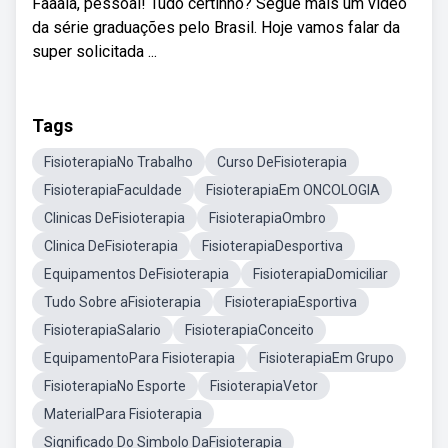
Faaala, pessoal! Tudo certinho? Segue mais um vídeo
da série graduações pelo Brasil. Hoje vamos falar da
super solicitada ...
Tags
FisioterapiaNo Trabalho
Curso DeFisioterapia
FisioterapiaFaculdade
FisioterapiaEm ONCOLOGIA
Clinicas DeFisioterapia
FisioterapiaOmbro
Clinica DeFisioterapia
FisioterapiaDesportiva
Equipamentos DeFisioterapia
FisioterapiaDomiciliar
Tudo Sobre aFisioterapia
FisioterapiaEsportiva
FisioterapiaSalario
FisioterapiaConceito
EquipamentoPara Fisioterapia
FisioterapiaEm Grupo
FisioterapiaNo Esporte
FisioterapiaVetor
MaterialPara Fisioterapia
Significado Do Simbolo DaFisioterapia