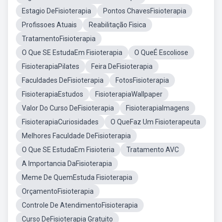
Estagio DeFisioterapia
Pontos ChavesFisioterapia
Profissoes Atuais
Reabilitação Fisica
TratamentoFisioterapia
O Que SE EstudaEm Fisioterapia
O QueÉ Escoliose
FisioterapiaPilates
Feira DeFisioterapia
Faculdades DeFisioterapia
FotosFisioterapia
FisioterapiaEstudos
FisioterapiaWallpaper
Valor Do Curso DeFisioterapia
FisioterapiaImagens
FisioterapiaCuriosidades
O QueFaz Um Fisioterapeuta
Melhores Faculdade DeFisioterapia
O Que SE EstudaEm Fisioteria
Tratamento AVC
A Importancia DaFisioterapia
Meme De QuemEstuda Fisioterapia
OrçamentoFisioterapia
Controle De AtendimentoFisioterapia
Curso DeFisioterapia Gratuito