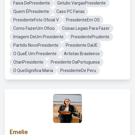
Faixa DePresidente
Getulio VargasPresidente
Quem ÉPresidente
Caso PC Farias
PresidenteFoto Oficial V
PresidenteEm OS
Como FazerUm Oficio
Coisas Legais Para Fazer
Imagem DeUm Presidente
PresidentePrudente
Partido NovoPresidente
Presidente DaUE
O QueÉ Um Presidente
Artistas Brasileiros
OtanPresidente
Presidente DaPortuguesa
O QueSignifica Maria
PresidenteDe Peru
Emelie