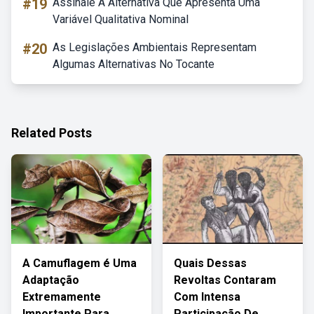
#19
Assinale A Alternativa Que Apresenta Uma
Variável Qualitativa Nominal
#20
As Legislações Ambientais Representam
Algumas Alternativas No Tocante
Related Posts
A Camuflagem é Uma
Quais Dessas
Adaptação
Revoltas Contaram
Extremamente
Com Intensa
Importante Para
Participação De