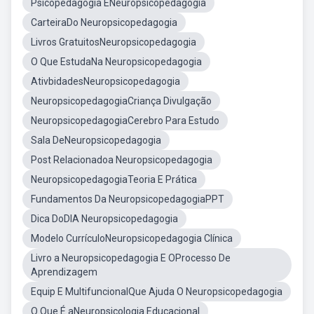
Psicopedagogia ENeuropsicopedagogia
CarteiraDo Neuropsicopedagogia
Livros GratuitosNeuropsicopedagogia
O Que EstudaNa Neuropsicopedagogia
AtivbidadesNeuropsicopedagogia
NeuropsicopedagogiaCriança Divulgação
NeuropsicopedagogiaCerebro Para Estudo
Sala DeNeuropsicopedagogia
Post Relacionadoa Neuropsicopedagogia
NeuropsicopedagogiaTeoria E Prática
Fundamentos Da NeuropsicopedagogiaPPT
Dica DoDIA Neuropsicopedagogia
Modelo CurrículoNeuropsicopedagogia Clínica
Livro a Neuropsicopedagogia E OProcesso De
Aprendizagem
Equip E MultifuncionalQue Ajuda O Neuropsicopedagogia
O Que É aNeuropsicologia Educacional