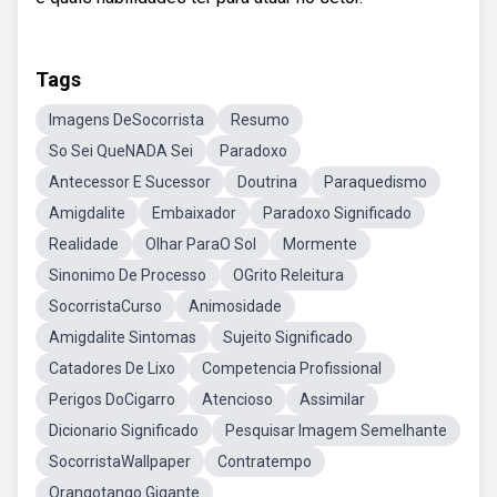
Tags
Imagens DeSocorrista
Resumo
So Sei QueNADA Sei
Paradoxo
Antecessor E Sucessor
Doutrina
Paraquedismo
Amigdalite
Embaixador
Paradoxo Significado
Realidade
Olhar ParaO Sol
Mormente
Sinonimo De Processo
OGrito Releitura
SocorristaCurso
Animosidade
Amigdalite Sintomas
Sujeito Significado
Catadores De Lixo
Competencia Profissional
Perigos DoCigarro
Atencioso
Assimilar
Dicionario Significado
Pesquisar Imagem Semelhante
SocorristaWallpaper
Contratempo
Orangotango Gigante