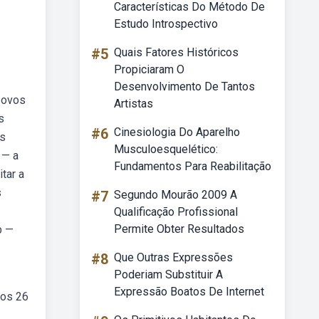
Características Do Método De
Estudo Introspectivo
#5
Quais Fatores Históricos
Propiciaram O
Desenvolvimento De Tantos
 ovos
Artistas
s
#6
Cinesiologia Do Aparelho
os
Musculoesquelético:
 — a
Fundamentos Para Reabilitação
tar a
s
#7
Segundo Mourão 2009 A
Qualificação Profissional
Permite Obter Resultados
b —
#8
Que Outras Expressões
Poderiam Substituir A
Expressão Boatos De Internet
dos 26