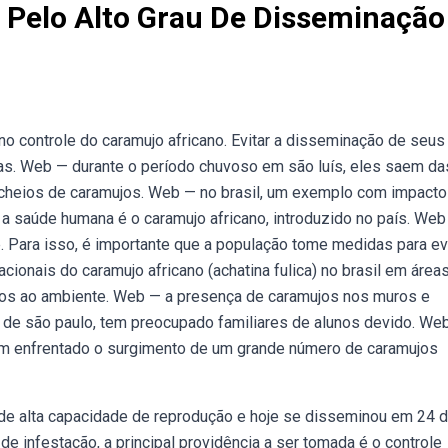
Pelo Alto Grau De Disseminação
controle do caramujo africano. Evitar a disseminação de seus
vas. Web — durante o período chuvoso em são luís, eles saem da
 cheios de caramujos. Web — no brasil, um exemplo com impact
a saúde humana é o caramujo africano, introduzido no país. Web
. Para isso, é importante que a população tome medidas para evi
cionais do caramujo africano (achatina fulica) no brasil em área
nos ao ambiente. Web — a presença de caramujos nos muros e
l de são paulo, tem preocupado familiares de alunos devido. We
êm enfrentado o surgimento de um grande número de caramujos
o de alta capacidade de reprodução e hoje se disseminou em 24 
e infestação, a principal providência a ser tomada é o controle