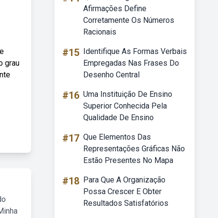
Afirmações Define
Corretamente Os Números
Racionais
de
#15
Identifique As Formas Verbais
o grau
Empregadas Nas Frases Do
nte
Desenho Central
#16
Uma Instituição De Ensino
Superior Conhecida Pela
Qualidade De Ensino
#17
Que Elementos Das
Representações Gráficas Não
Estão Presentes No Mapa
#18
Para Que A Organização
Possa Crescer E Obter
do
Resultados Satisfatórios
Minha