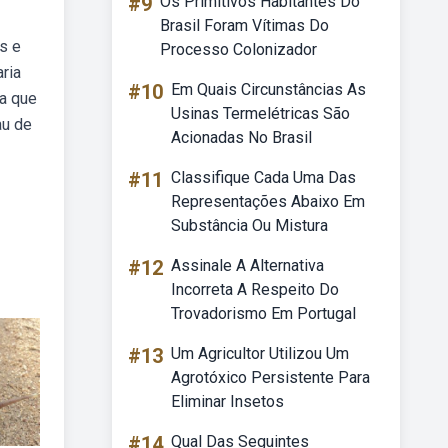
#9
Os Primitivos Habitantes Do
Brasil Foram Vítimas Do
s e
Processo Colonizador
aria
#10
Em Quais Circunstâncias As
ca que
Usinas Termelétricas São
au de
Acionadas No Brasil
#11
Classifique Cada Uma Das
Representações Abaixo Em
Substância Ou Mistura
#12
Assinale A Alternativa
Incorreta A Respeito Do
Trovadorismo Em Portugal
#13
Um Agricultor Utilizou Um
Agrotóxico Persistente Para
Eliminar Insetos
#14
Qual Das Seguintes