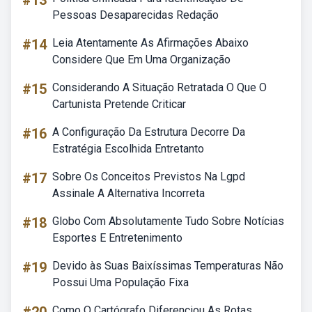
#13
Pessoas Desaparecidas Redação
#14
Leia Atentamente As Afirmações Abaixo
Considere Que Em Uma Organização
#15
Considerando A Situação Retratada O Que O
Cartunista Pretende Criticar
#16
A Configuração Da Estrutura Decorre Da
Estratégia Escolhida Entretanto
#17
Sobre Os Conceitos Previstos Na Lgpd
Assinale A Alternativa Incorreta
#18
Globo Com Absolutamente Tudo Sobre Notícias
Esportes E Entretenimento
#19
Devido às Suas Baixíssimas Temperaturas Não
Possui Uma População Fixa
Como O Cartógrafo Diferenciou As Rotas