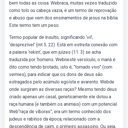
bem todas as coisa: Webraca, muitas vezes traduzido
como tolo ou cabeça vazia, é um termo de reprovação
e abuso que vem dos ensinamentos de jesus na bíblia.
Este termo tem um peso.
Termo popular de insulto, significando ‘vil’,
‘desprezível’ (mt 5. 22). Está em estreita conexão com
a palavra ‘rekim’, que em juízes (11. 3) se acha
traduzida por ‘homens. Webneste versículo, o maná é
dito como tendo brotado, isto é, “tornado vivo” (com
vermes), para indicar que os dons de deus são
estragados pelo acúmulo egoísta e avarento. Webde
onde surgiram as diversas raças? Mesmo tendo deus
criado apenas um casal, geneticamente ele dotou a
raça humana (e também os animais) com um potencial.
Web“raça de víboras”, era um termo conhecido dos
judeus e rabinos da época, relacionado com a
descendência de caim, o primeiro assassino. Ou seja,