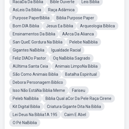
RacaDa Da Biblia
Bible Ouverte
Leis Biblia
AsLeis Da Bíblia
Raça Adâmica
Purpose PaperBíblia
Biblia Purpose Paper
Bom DIA Biblia
Jesus Ea Biblia
Arqueologia Bíblica
Ensinamentos Da Biblia
AArca Da Alianca
San QueE Gordura Na Biblia
Pelebe NaBiblia
Gigantes NaBiblia
Igualdade Racial
Feliz DIADo Pastor
Oq NaBiblia Sagrado
AUltima Santa Ceia
Animais LimpoNa Biblia
São Como Animais Biblia
Batalha Espiritual
Debora Personagem Biblico
Isso Não EstáNa Biblia Meme
Fariseu
Peleb NaBiblia
Biblia Qual aCor Da Pele Raça Cirene
Kit Digital Biblia
Criatura Gigante Dita Na Biblia
Lei Deus Na Bíblia1A 195
Caim E Abel
O Pé NaBiblia