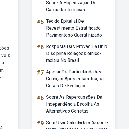
Sobre A Higienização De
Caixas Isotérmicas
#5
Tecido Epitelial De
Revestimento Estratificado
Pavimentoso Queratinizado
e
#6
Resposta Das Provas Da Unip
ações
Disciplina Relações étnico-
íveis
raciais No Brasil
ta
em
#7
Apesar De Particularidades
z
Crianças Apresentam Traços
Gerais De Evolução
#8
Sobre As Repercussões Da
Independência Escolha As
Alternativas Corretas
#9
Sem Usar Calculadora Associe
os