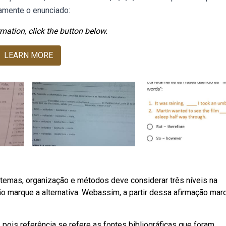
tamente o enunciado:
mation, click the button below.
LEARN MORE
stemas, organização e métodos deve considerar três níveis na
ão marque a alternativa. Webassim, a partir dessa afirmação mar
a, pois referência se refere as fontes bibliográficas que foram