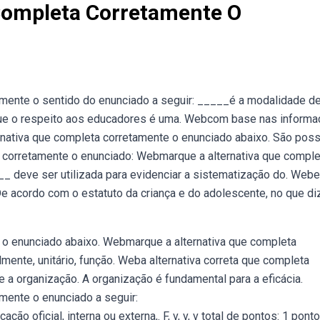
Completa Corretamente O
amente o sentido do enunciado a seguir: _____é a modalidade d
orque o respeito aos educadores é uma. Webcom base nas inform
nativa que completa corretamente o enunciado abaixo. São poss
 corretamente o enunciado: Webmarque a alternativa que comple
 deve ser utilizada para evidenciar a sistematização do. Web
 De acordo com o estatuto da criança e do adolescente, no que di
 o enunciado abaixo. Webmarque a alternativa que completa
mente, unitário, função. Weba alternativa correta que completa
a organização. A organização é fundamental para a eficácia.
mente o enunciado a seguir:
icial, interna ou externa,. F, v, v, v total de pontos: 1 pont