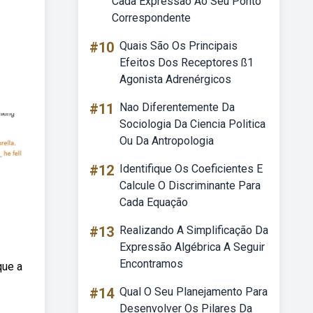
Cada Expressão Ao Seu Ponto
Correspondente
#10
Quais São Os Principais
Efeitos Dos Receptores ß1
Agonista Adrenérgicos
#11
Nao Diferentemente Da
Sociologia Da Ciencia Politica
Ou Da Antropologia
#12
Identifique Os Coeficientes E
Calcule O Discriminante Para
Cada Equação
#13
Realizando A Simplificação Da
Expressão Algébrica A Seguir
Encontramos
que a
#14
Qual O Seu Planejamento Para
Desenvolver Os Pilares Da