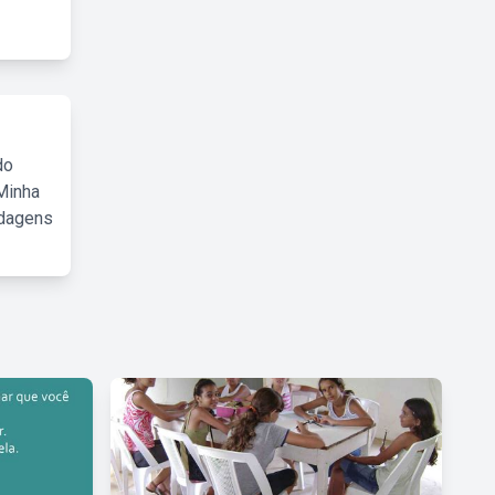
do
Minha
rdagens