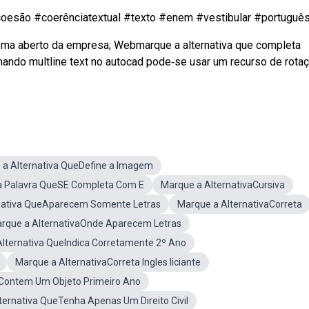
coesão #coerênciatextual #texto #enem #vestibular #português 
tema aberto da empresa; Webmarque a alternativa que completa
mando multline text no autocad pode‐se usar um recurso de rota
 a Alternativa QueDefine a Imagem
a Palavra QueSE Completa Com E
Marque a AlternativaCursiva
nativa QueAparecem Somente Letras
Marque a AlternativaCorreta
rque a AlternativaOnde Aparecem Letras
lternativa QueIndica Corretamente 2º Ano
Marque a AlternativaCorreta Ingles Iiciante
eContem Um Objeto Primeiro Ano
ternativa QueTenha Apenas Um Direito Civil