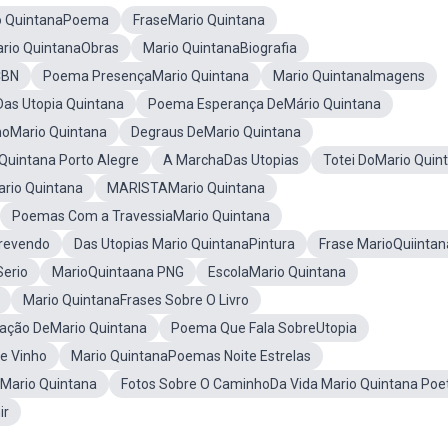
o QuintanaPoema
FraseMario Quintana
rio QuintanaObras
Mario QuintanaBiografia
CBN
Poema PresençaMario Quintana
Mario QuintanaImagens
Das Utopia Quintana
Poema Esperança DeMário Quintana
oMario Quintana
Degraus DeMario Quintana
Quintana Porto Alegre
A MarchaDas Utopias
Totei DoMario Quin
rio Quintana
MARISTAMario Quintana
Poemas Com a TravessiaMario Quintana
crevendo
Das Utopias Mario QuintanaPintura
Frase MarioQuiintan
Serio
MarioQuintaana PNG
EscolaMario Quintana
Mario QuintanaFrases Sobre O Livro
ação DeMario Quintana
Poema Que Fala SobreUtopia
e Vinho
Mario QuintanaPoemas Noite Estrelas
eMario Quintana
Fotos Sobre O CaminhoDa Vida Mario Quintana Poe
ir