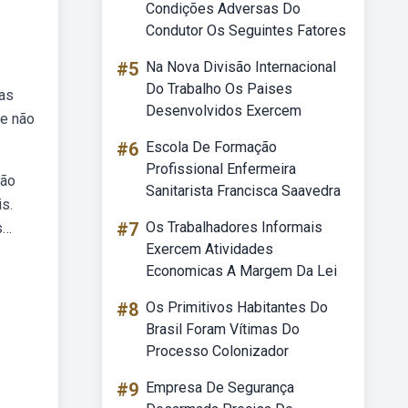
Condições Adversas Do
Condutor Os Seguintes Fatores
#5
Na Nova Divisão Internacional
Do Trabalho Os Paises
sas
Desenvolvidos Exercem
se não
#6
Escola De Formação
Profissional Enfermeira
são
Sanitarista Francisca Saavedra
is.
#7
Os Trabalhadores Informais
s…
Exercem Atividades
Economicas A Margem Da Lei
#8
Os Primitivos Habitantes Do
Brasil Foram Vítimas Do
Processo Colonizador
#9
Empresa De Segurança