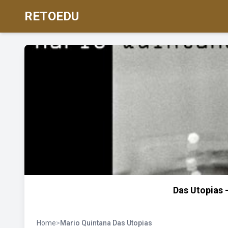
RETOEDU
Das Utopias 
Home
>
Mario Quintana Das Utopias