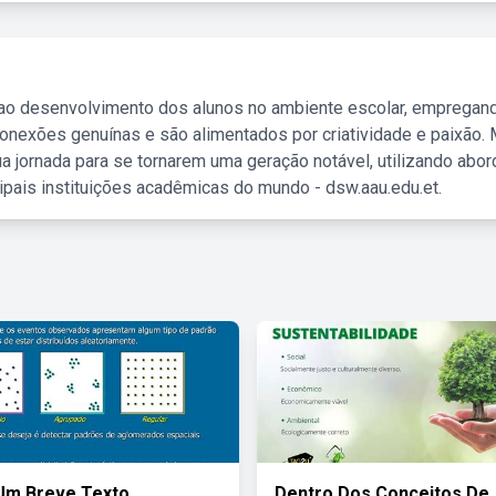
 ao desenvolvimento dos alunos no ambiente escolar, empregan
nexões genuínas e são alimentados por criatividade e paixão. 
a jornada para se tornarem uma geração notável, utilizando abo
ipais instituições acadêmicas do mundo - dsw.aau.edu.et.
Um Breve Texto
Dentro Dos Conceitos De