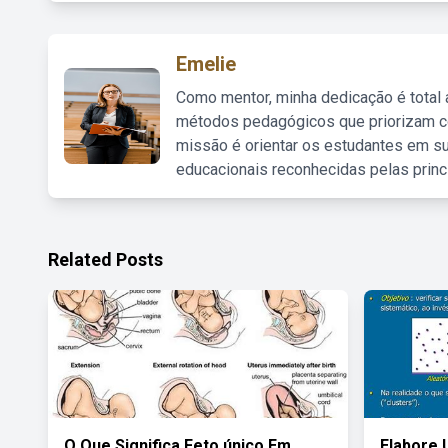
Emelie
Como mentor, minha dedicação é total
métodos pedagógicos que priorizam co
missão é orientar os estudantes em su
educacionais reconhecidas pelas princ
Related Posts
O Que Significa Feto único Em
Elabore 