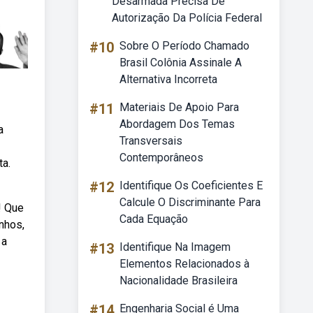
Desarmada Precisa De
Autorização Da Polícia Federal
#10
Sobre O Período Chamado
Brasil Colônia Assinale A
Alternativa Incorreta
#11
Materiais De Apoio Para
Abordagem Dos Temas
a
Transversais
Contemporâneos
ta.
#12
Identifique Os Coeficientes E
Calcule O Discriminante Para
! Que
Cada Equação
inhos,
 a
#13
Identifique Na Imagem
Elementos Relacionados à
Nacionalidade Brasileira
#14
Engenharia Social é Uma