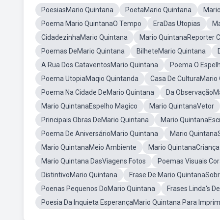
PoesiasMario Quintana
PoetaMario Quintana
Mari
Poema Mario QuintanaO Tempo
EraDas Utopias
Ma
CidadezinhaMario Quintana
Mario QuintanaReporter 
Poemas DeMario Quintana
BilheteMario Quintana
A Rua Dos CataventosMario Quintana
Poema O Espelh
Poema UtopiaMaqio Quintanda
Casa De CulturaMario 
Poema Na Cidade DeMario Quintana
Da ObservaçãoMa
Mario QuintanaEspelho Magico
Mario QuintanaVetor
Principais Obras DeMario Quintana
Mario QuintanaEs
Poema De AniversárioMario Quintana
Mario Quintana
Mario QuintanaMeio Ambiente
Mario QuintanaCriança
Mario Quintana DasViagens Fotos
Poemas Visuais Cor
DistintivoMario Quintana
Frase De Mario QuintanaSobr
Poenas Pequenos DoMario Quintana
Frases Linda's D
Poesia Da Inquieta EsperançaMario Quintana Para Imprim