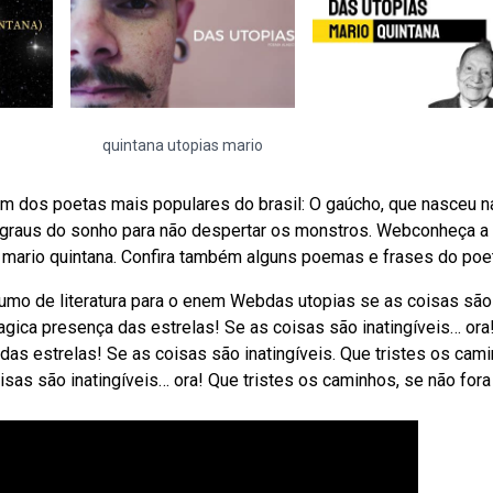
quintana utopias mario
m dos poetas mais populares do brasil: O gaúcho, que nasceu n
egraus do sonho para não despertar os monstros. Webconheça a
ta mario quintana. Confira também alguns poemas e frases do poe
sumo de literatura para o enem Webdas utopias se as coisas são
magica presença das estrelas! Se as coisas são inatingíveis… ora
 das estrelas! Se as coisas são inatingíveis. Que tristes os cam
sas são inatingíveis… ora! Que tristes os caminhos, se não fora