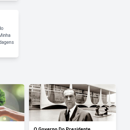
do
Minha
rdagens
O Governo Do Presidente