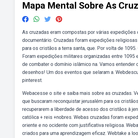
Mapa Mental Sobre As Cru
As cruzadas eram compostas por várias expedições qu
documentário. Cruzadas foram expedições religiosas e 
para os cristãos a terra santa, que. Por volta de 109
Foram expedições militares organizadas entre 1095 e
de combater o domínio islâmico na. Vamos entender
desenhos! Um dos eventos que selaram a. Webdescub
pinterest.
Webacesse o site e saiba mais sobre as cruzadas. V
que buscaram reconquistar jerusalém para os cristão
recuperarem a liberdade de acesso dos cristãos à jerus
católica + reis +nobres. Webas cruzadas foram exped
oriente e no ocidente com justificativa religiosa. W
criados para uma aprendizagem eficaz. Webtake a look 