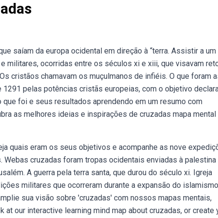
zadas
e saíam da europa ocidental em direção à “terra. Assistir a um
militares, ocorridas entre os séculos xi e xiii, que visavam re
5. Os cristãos chamavam os muçulmanos de infiéis. O que foram a
 1291 pelas potências cristãs europeias, com o objetivo declar
 o que foi e seus resultados aprendendo em um resumo com
ra as melhores ideias e inspirações de cruzadas mapa mental
eja quais eram os seus objetivos e acompanhe as nove expediç
s. Webas cruzadas foram tropas ocidentais enviadas à palestina
além. A guerra pela terra santa, que durou do século xi. Igreja
ições militares que ocorreram durante a expansão do islamismo
ebamplie sua visão sobre 'cruzadas' com nossos mapas mentais,
at our interactive learning mind map about cruzadas, or create 