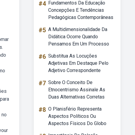
#4
Fundamentos Da Educação
Concepções E Tendências
Pedagógicas Contemporâneas
#5
A Multidimensionalidade Da
Didática Ocorre Quando
tomar
Pensamos Em Um Processo
s.
ado
#6
Substitua As Locuções
Adjetivas Em Destaque Pelo
Adjetivo Correspondente
 no
#7
Sobre O Conceito De
Etnocentrismo Assinale As
ões
Duas Alternativas Corretas
 para
#8
O Planisfério Representa
 no
Aspectos Políticos Ou
Aspectos Físicos Do Globo
your