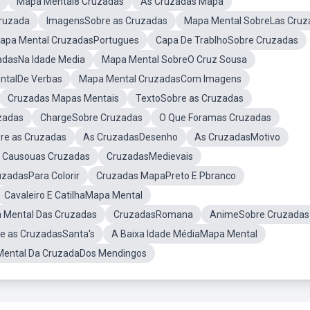
Mapa Mental8 Cruzadas
As Cruzadas Mapa
ruzada
ImagensSobre as Cruzadas
Mapa Mental SobreLas Cruz
apa Mental CruzadasPortugues
Capa De TrablhoSobre Cruzadas
adasNa Idade Media
Mapa Mental SobreO Cruz Sousa
ntalDe Verbas
Mapa Mental CruzadasCom Imagens
Cruzadas Mapas Mentais
TextoSobre as Cruzadas
zadas
ChargeSobre Cruzadas
O Que Foramas Cruzadas
e as Cruzadas
As CruzadasDesenho
As CruzadasMotivo
 Causouas Cruzadas
CruzadasMedievais
zadasPara Colorir
Cruzadas MapaPreto E Pbranco
Cavaleiro E CatilhaMapa Mental
 Mental Das Cruzadas
CruzadasRomana
AnimeSobre Cruzadas
e as CruzadasSanta's
A Baixa Idade MédiaMapa Mental
ental Da CruzadaDos Mendingos