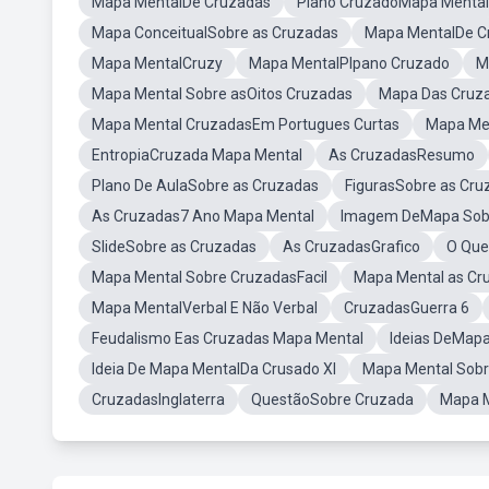
Mapa MentalDe Cruzadas
Plano CruzadoMapa Mental
Mapa ConceitualSobre as Cruzadas
Mapa MentalDe C
Mapa MentalCruzy
Mapa MentalPlpano Cruzado
M
Mapa Mental Sobre asOitos Cruzadas
Mapa Das Cruz
Mapa Mental CruzadasEm Portugues Curtas
Mapa Me
EntropiaCruzada Mapa Mental
As CruzadasResumo
Plano De AulaSobre as Cruzadas
FigurasSobre as Cru
As Cruzadas7 Ano Mapa Mental
Imagem DeMapa Sobr
SlideSobre as Cruzadas
As CruzadasGrafico
O Que
Mapa Mental Sobre CruzadasFacil
Mapa Mental as Cru
Mapa MentalVerbal E Não Verbal
CruzadasGuerra 6
Feudalismo Eas Cruzadas Mapa Mental
Ideias DeMapa
Ideia De Mapa MentalDa Crusado XI
Mapa Mental Sobr
CruzadasInglaterra
QuestãoSobre Cruzada
Mapa M