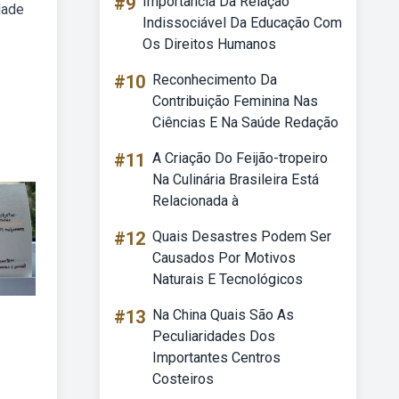
#9
Importância Da Relação
dade
Indissociável Da Educação Com
Os Direitos Humanos
#10
Reconhecimento Da
Contribuição Feminina Nas
Ciências E Na Saúde Redação
#11
A Criação Do Feijão-tropeiro
Na Culinária Brasileira Está
Relacionada à
#12
Quais Desastres Podem Ser
Causados Por Motivos
Naturais E Tecnológicos
#13
Na China Quais São As
Peculiaridades Dos
Importantes Centros
Costeiros