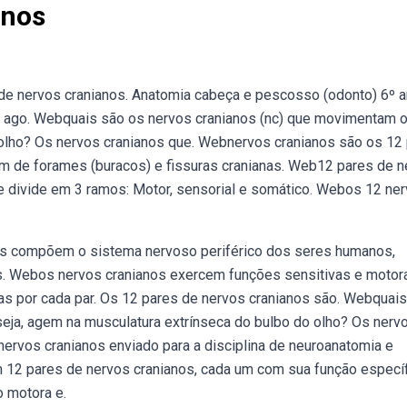
anos
e nervos cranianos. Anatomia cabeça e pescosso (odonto) 6º a
 ago. Webquais são os nervos cranianos (nc) que movimentam o
 olho? Os nervos cranianos que. Webnervos cranianos são os 12
m de forames (buracos) e fissuras cranianas. Web12 pares de n
se divide em 3 ramos: Motor, sensorial e somático. Webos 12 ne
anos compõem o sistema nervoso periférico dos seres humanos,
s. Webos nervos cranianos exercem funções sensitivas e motor
as por cada par. Os 12 pares de nervos cranianos são. Webquai
seja, agem na musculatura extrínseca do bulbo do olho? Os nerv
nervos cranianos enviado para a disciplina de neuroanatomia e
 12 pares de nervos cranianos, cada um com sua função específ
 motora e.