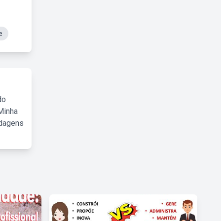
e
do
Minha
rdagens