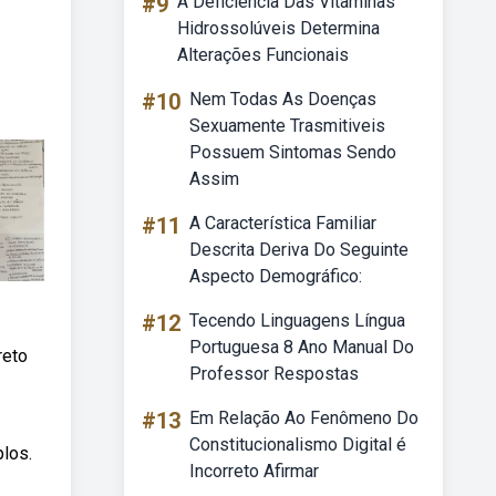
#9
A Deficiência Das Vitaminas
Hidrossolúveis Determina
Alterações Funcionais
#10
Nem Todas As Doenças
Sexuamente Trasmitiveis
Possuem Sintomas Sendo
Assim
#11
A Característica Familiar
Descrita Deriva Do Seguinte
Aspecto Demográfico:
#12
Tecendo Linguagens Língua
Portuguesa 8 Ano Manual Do
reto
Professor Respostas
#13
Em Relação Ao Fenômeno Do
Constitucionalismo Digital é
los.
Incorreto Afirmar