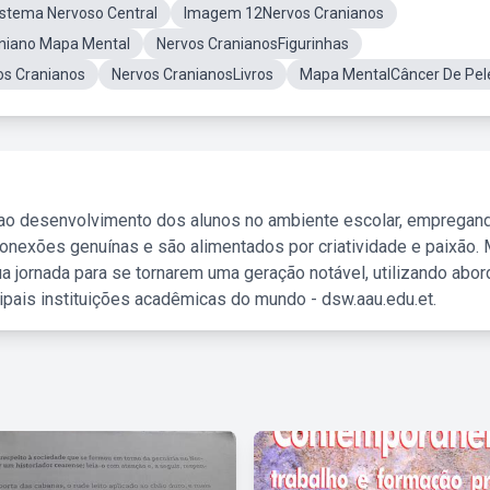
stema Nervoso Central
Imagem 12Nervos Cranianos
niano Mapa Mental
Nervos CranianosFigurinhas
s Cranianos
Nervos CranianosLivros
Mapa MentalCâncer De Pel
 ao desenvolvimento dos alunos no ambiente escolar, empregan
nexões genuínas e são alimentados por criatividade e paixão. 
a jornada para se tornarem uma geração notável, utilizando abo
ipais instituições acadêmicas do mundo - dsw.aau.edu.et.