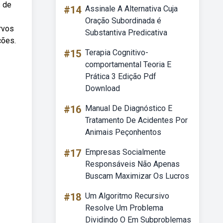
s de
#14
Assinale A Alternativa Cuja
Oração Subordinada é
rvos
Substantiva Predicativa
ções.
#15
Terapia Cognitivo-
comportamental Teoria E
Prática 3 Edição Pdf
Download
#16
Manual De Diagnóstico E
Tratamento De Acidentes Por
Animais Peçonhentos
#17
Empresas Socialmente
Responsáveis Não Apenas
Buscam Maximizar Os Lucros
#18
Um Algoritmo Recursivo
Resolve Um Problema
Dividindo O Em Subproblemas