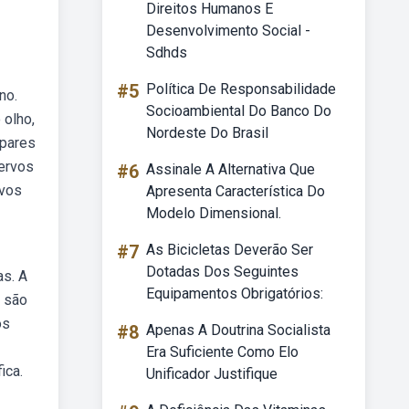
Direitos Humanos E
Desenvolvimento Social -
Sdhds
#5
Política De Responsabilidade
no.
Socioambiental Do Banco Do
 olho,
Nordeste Do Brasil
 pares
ervos
#6
Assinale A Alternativa Que
rvos
Apresenta Característica Do
Modelo Dimensional.
#7
As Bicicletas Deverão Ser
Dotadas Dos Seguintes
as. A
Equipamentos Obrigatórios:
s são
os
#8
Apenas A Doutrina Socialista
Era Suficiente Como Elo
ica.
Unificador Justifique