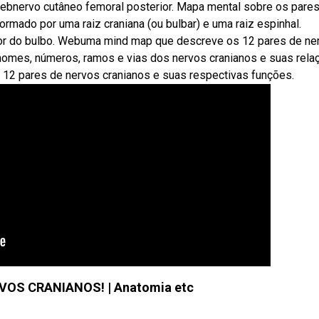
 Webnervo cutâneo femoral posterior. Mapa mental sobre os pare
rmado por uma raiz craniana (ou bulbar) e uma raiz espinhal.
rior do bulbo. Webuma mind map que descreve os 12 pares de ne
 nomes, números, ramos e vias dos nervos cranianos e suas rela
os 12 pares de nervos cranianos e suas respectivas funções.
OS CRANIANOS! | Anatomia etc