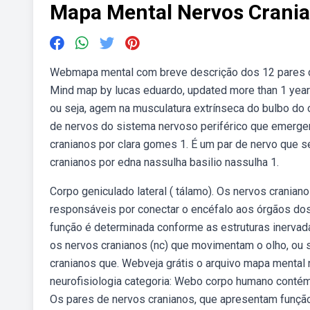
Mapa Mental Nervos Crani
Webmapa mental com breve descrição dos 12 pares d
Mind map by lucas eduardo, updated more than 1 year
ou seja, agem na musculatura extrínseca do bulbo do
de nervos do sistema nervoso periférico que emerge
cranianos por clara gomes 1. É um par de nervo que 
cranianos por edna nassulha basilio nassulha 1.
Corpo geniculado lateral ( tálamo). Os nervos crani
responsáveis por conectar o encéfalo aos órgãos do
função é determinada conforme as estruturas inervad
os nervos cranianos (nc) que movimentam o olho, ou 
cranianos que. Webveja grátis o arquivo mapa mental 
neurofisiologia categoria: Webo corpo humano contém
Os pares de nervos cranianos, que apresentam função