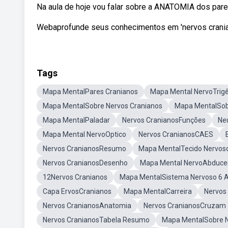
Na aula de hoje vou falar sobre a ANATOMIA dos p
Webaprofunde seus conhecimentos em 'nervos cranian
Tags
Mapa MentalPares Cranianos
Mapa Mental NervoTri
Mapa MentalSobre Nervos Cranianos
Mapa MentalSob
Mapa MentalPaladar
Nervos CranianosFunções
Ne
Mapa Mental NervoOptico
Nervos CranianosCAES
Nervos CranianosResumo
Mapa MentalTecido Nervos
Nervos CranianosDesenho
Mapa Mental NervoAbduce
12Nervos Cranianos
Mapa MentalSistema Nervoso 6 
Capa ErvosCranianos
Mapa MentalCarreira
Nervos
Nervos CranianosAnatomia
Nervos CranianosCruzam
Nervos CranianosTabela Resumo
Mapa MentalSobre N