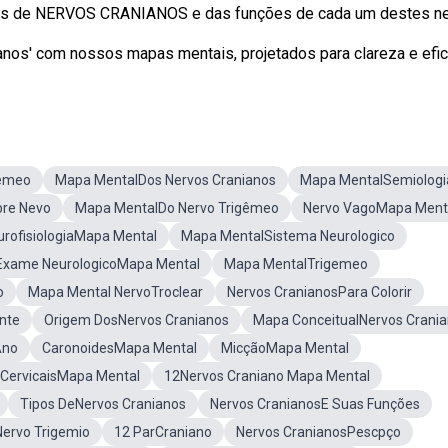
ares de NERVOS CRANIANOS e das funções de cada um destes ne
os' com nossos mapas mentais, projetados para clareza e efic
gêmeo
Mapa MentalDos Nervos Cranianos
Mapa MentalSemiologi
re Nevo
Mapa MentalDo Nervo Trigêmeo
Nervo VagoMapa Ment
urofisiologiaMapa Mental
Mapa MentalSistema Neurologico
Exame NeurologicoMapa Mental
Mapa MentalTrigemeo
o
Mapa Mental NervoTroclear
Nervos CranianosPara Colorir
nte
Origem DosNervos Cranianos
Mapa ConceitualNervos Crani
Ano
CaronoidesMapa Mental
MicçãoMapa Mental
 CervicaisMapa Mental
12Nervos Craniano Mapa Mental
Tipos DeNervos Cranianos
Nervos CranianosE Suas Funções
ervo Trigemio
12 ParCraniano
Nervos CranianosPescpço