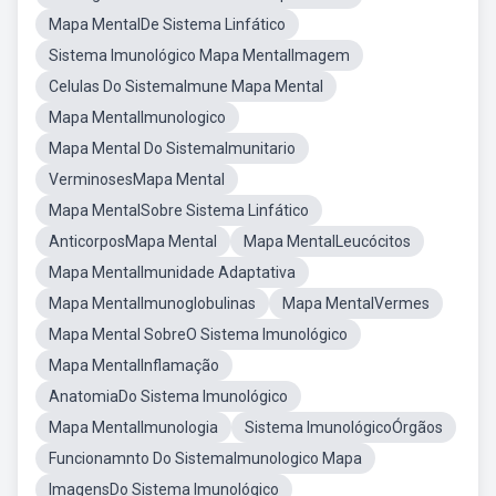
Mapa MentalDe Sistema Linfático
Sistema Imunológico Mapa MentalImagem
Celulas Do SistemaImune Mapa Mental
Mapa MentalImunologico
Mapa Mental Do SistemaImunitario
VerminosesMapa Mental
Mapa MentalSobre Sistema Linfático
AnticorposMapa Mental
Mapa MentalLeucócitos
Mapa MentalImunidade Adaptativa
Mapa MentalImunoglobulinas
Mapa MentalVermes
Mapa Mental SobreO Sistema Imunológico
Mapa MentalInflamação
AnatomiaDo Sistema Imunológico
Mapa MentalImunologia
Sistema ImunológicoÓrgãos
Funcionamnto Do SistemaImunologico Mapa
ImagensDo Sistema Imunológico