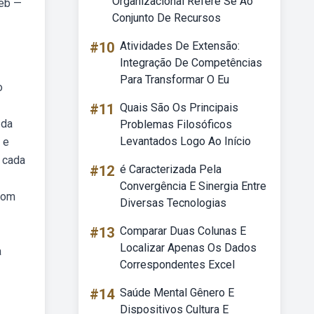
Organizacional Refere Se Ao
Web —
Conjunto De Recursos
#10
Atividades De Extensão:
Integração De Competências
Para Transformar O Eu
o
#11
Quais São Os Principais
 da
Problemas Filosóficos
Levantados Logo Ao Início
 e
 cada
#12
é Caracterizada Pela
Convergência E Sinergia Entre
 com
Diversas Tecnologias
#13
Comparar Duas Colunas E
Localizar Apenas Os Dados
a
Correspondentes Excel
#14
Saúde Mental Gênero E
Dispositivos Cultura E