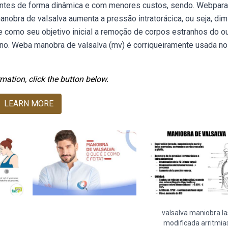
nentes de forma dinâmica e com menores custos, sendo. Webpar
nobra de valsalva aumenta a pressão intratorácica, ou seja, dim
e como seu objetivo inicial a remoção de corpos estranhos do o
no. Weba manobra de valsalva (mv) é corriqueiramente usada no
mation, click the button below.
LEARN MORE
valsalva maniobra la
modificada arritmia