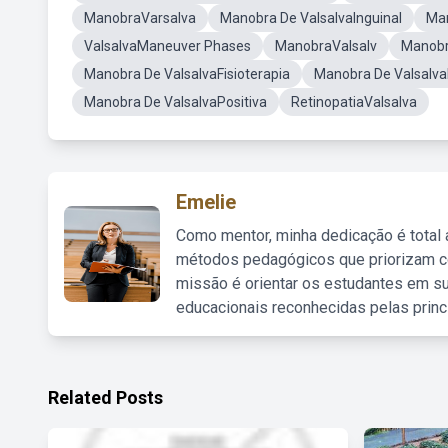
ManobraVarsalva
Manobra De ValsalvaInguinal
Man
ValsalvaManeuver Phases
ManobraValsalv
Manobr
Manobra De ValsalvaFisioterapia
Manobra De Valsalva
Manobra De ValsalvaPositiva
RetinopatiaValsalva
Emelie
Como mentor, minha dedicação é total
métodos pedagógicos que priorizam co
missão é orientar os estudantes em su
educacionais reconhecidas pelas princ
Related Posts