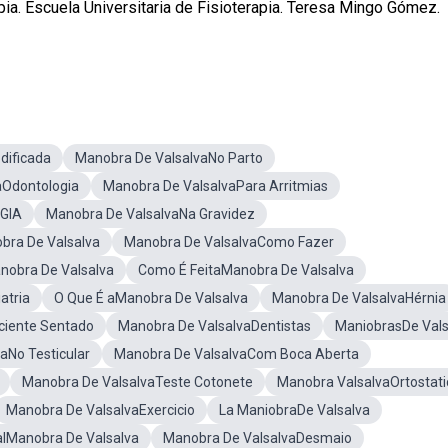
. Escuela Universitaria de Fisioterapia. Teresa Mingo Gómez.
dificada
Manobra De ValsalvaNo Parto
aOdontologia
Manobra De ValsalvaPara Arritmias
GIA
Manobra De ValsalvaNa Gravidez
bra De Valsalva
Manobra De ValsalvaComo Fazer
nobra De Valsalva
Como É FeitaManobra De Valsalva
atria
O Que É aManobra De Valsalva
Manobra De ValsalvaHérnia
ciente Sentado
Manobra De ValsalvaDentistas
ManiobrasDe Vals
aNo Testicular
Manobra De ValsalvaCom Boca Aberta
Manobra De ValsalvaTeste Cotonete
Manobra ValsalvaOrtostati
Manobra De ValsalvaExercicio
La ManiobraDe Valsalva
alManobra De Valsalva
Manobra De ValsalvaDesmaio