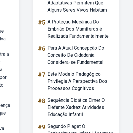
Adaptativas Permitem Que
Alguns Seres Vivos Habitam
#5
A Proteção Mecânica Do
Embrião Dos Mamíferos é
ue
Realizada Fundamentalmente
lva
#6
Para A Atual Concepção Do
tra a
Conceito De Cidadania
.
Considera-se Fundamental
 a
#7
Este Modelo Pedagógico
 por
Privilegia A Perspectiva Dos
to
Processos Cognitivos
#8
Sequência Didática Elmer O
rença
Elefante Xadrez Atividades
que
Educação Infantil
#9
Segundo Piaget O
va