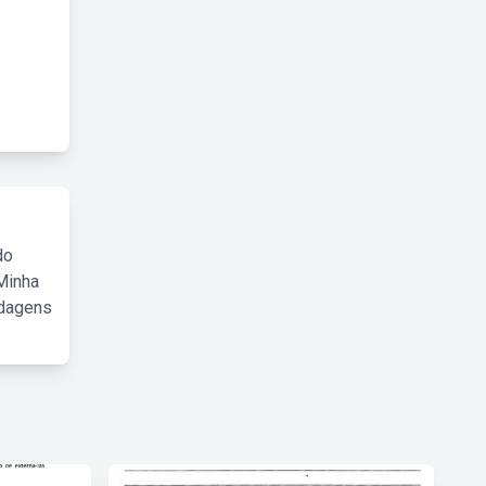
do
Minha
rdagens