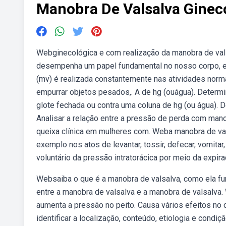
Manobra De Valsalva Ginec
Webginecológica e com realização da manobra de val
desempenha um papel fundamental no nosso corpo, e
(mv) é realizada constantemente nas atividades normai
empurrar objetos pesados,. A de hg (ouágua). Determi
glote fechada ou contra uma coluna de hg (ou água). D
Analisar a relação entre a pressão de perda com man
queixa clínica em mulheres com. Weba manobra de val
exemplo nos atos de levantar, tossir, defecar, vomita
voluntário da pressão intratorácica por meio da expira
Websaiba o que é a manobra de valsalva, como ela fun
entre a manobra de valsalva e a manobra de valsalva.
aumenta a pressão no peito. Causa vários efeitos no
identificar a localização, conteúdo, etiologia e con