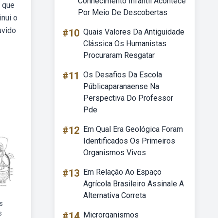
Conhecimento Infantil Acontece
a que
Por Meio De Descobertas
inui o
uvido
#10
Quais Valores Da Antiguidade
Clássica Os Humanistas
Procuraram Resgatar
#11
Os Desafios Da Escola
Públicaparanaense Na
Perspectiva Do Professor
Pde
#12
Em Qual Era Geológica Foram
Identificados Os Primeiros
Organismos Vivos
#13
Em Relação Ao Espaço
Agrícola Brasileiro Assinale A
Alternativa Correta
s
s
#14
Microrganismos