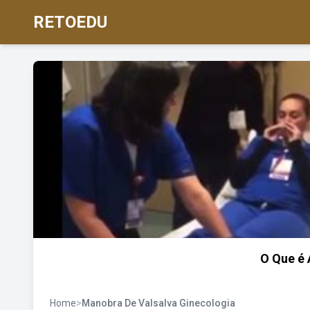
RETOEDU
O Que é 
Home
>
Manobra De Valsalva Ginecologia