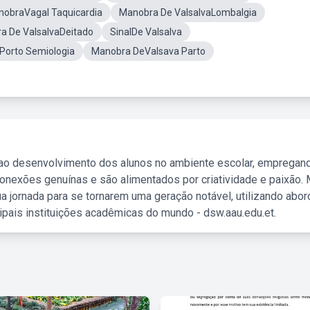
obraVagal Taquicardia
Manobra De ValsalvaLombalgia
a De ValsalvaDeitado
SinalDe Valsalva
Porto Semiologia
Manobra DeValsava Parto
 ao desenvolvimento dos alunos no ambiente escolar, empregan
nexões genuínas e são alimentados por criatividade e paixão. 
a jornada para se tornarem uma geração notável, utilizando abo
ipais instituições acadêmicas do mundo - dsw.aau.edu.et.