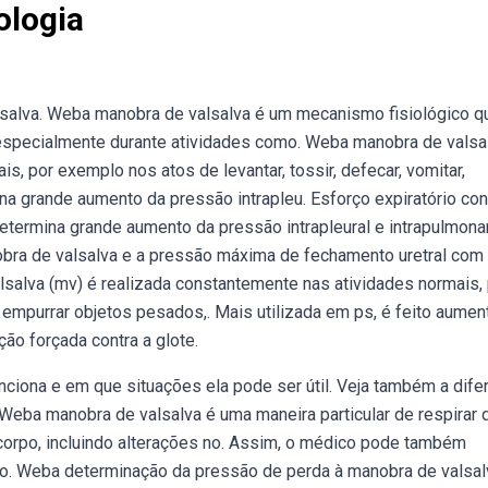
ologia
salva. Weba manobra de valsalva é um mecanismo fisiológico q
specialmente durante atividades como. Weba manobra de valsa
s, por exemplo nos atos de levantar, tossir, defecar, vomitar,
na grande aumento da pressão intrapleu. Esforço expiratório con
etermina grande aumento da pressão intrapleural e intrapulmonar
obra de valsalva e a pressão máxima de fechamento uretral com
salva (mv) é realizada constantemente nas atividades normais,
r, empurrar objetos pesados,. Mais utilizada em ps, é feito aumen
ção forçada contra a glote.
ciona e em que situações ela pode ser útil. Veja também a dife
 Weba manobra de valsalva é uma maneira particular de respirar 
 corpo, incluindo alterações no. Assim, o médico pode também
dição. Weba determinação da pressão de perda à manobra de valsal