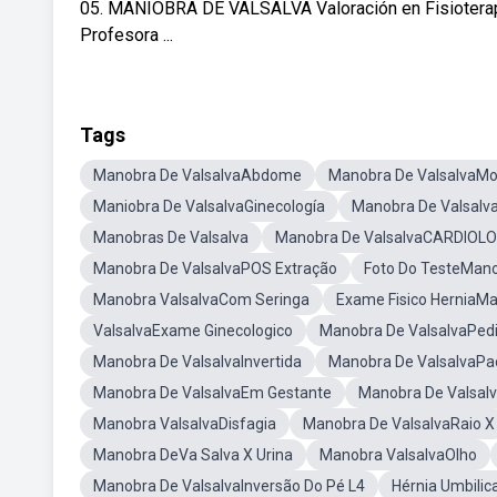
05. MANIOBRA DE VALSALVA Valoración en Fisioterapia
Profesora ...
Tags
Manobra De ValsalvaAbdome
Manobra De ValsalvaMo
Maniobra De ValsalvaGinecología
Manobra De Valsalv
Manobras De Valsalva
Manobra De ValsalvaCARDIOLO
Manobra De ValsalvaPOS Extração
Foto Do TesteMano
Manobra ValsalvaCom Seringa
Exame Fisico HerniaMa
ValsalvaExame Ginecologico
Manobra De ValsalvaPedi
Manobra De ValsalvaInvertida
Manobra De ValsalvaPa
Manobra De ValsalvaEm Gestante
Manobra De Valsalv
Manobra ValsalvaDisfagia
Manobra De ValsalvaRaio X
Manobra DeVa Salva X Urina
Manobra ValsalvaOlho
Manobra De ValsalvaInversão Do Pé L4
Hérnia Umbilic