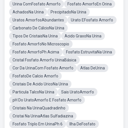
Urina ComFosfato Amorfo
Fosfato AmorfoEn Orina
AchadosNa Urina
PrecipitadoNa Urina
Uratos AmorfosAbundantes
Urato EFosfato Amorfo
Carbonato De CálcioNa Urina
Tipos De CristaisNa Urina
Acido GraxoNa Urina
Fosfato AmorfoNo Microscopio
Fosfato AmorfoPh Acima
Fosfato EstruvitaNa Urina
Cristal Fosfato Amorfo UrinaBásica
Cor Da UrinaCom Fosfato Amorfo
Atlas DeUrina
FosfatoDe Calcio Amorfo
Cristais De Acido UricoNa Urina
Particula TalcoNa Urina
Sais UratoAmorfo
pH Do UratoAmorfo E Fosfato Amorfo
Cristais Na UrinaQuadradinho
Cristai Na UrinaAtlas Sulfadiazina
Fosfato Triplo Em UrinaPh 6
Ilha DeFosfato