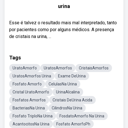
urina
Esse é talvez o resultado mais mal interpretado, tanto
por pacientes como por alguns médicos. A presença
de cristais na urina, ...
Tags
UratoAmorfo
UratosAmorfos
CristaisAmorfos
UratosAmorfos Urina
Exame DeUrina
Fosfato Amorfo
CelulasNa Urina
Cristal UratoAmorfo
UrinaAlcalina
Fosfatos Amorfos
Cristais DeUrina Acida
BacteriasNa Urina
CilindrosNa Urina
Fosfato TriploNa Urina
FosdatoAmorfo Na Urina
AcantocitosNa Urina
Fosfato AmorfoPh